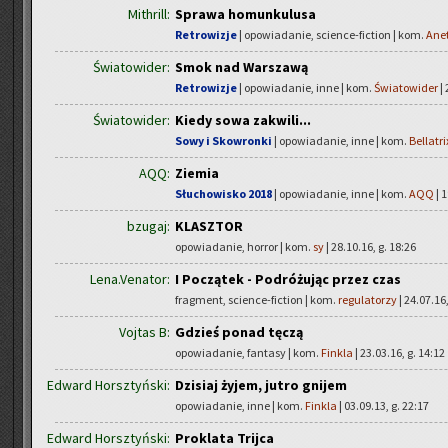
Mithrill:
Sprawa homunkulusa
Retrowizje
| opowiadanie, science-fiction | kom.
Ane
Światowider:
Smok nad Warszawą
Retrowizje
| opowiadanie, inne | kom.
Światowider
| 
Światowider:
Kiedy sowa zakwili...
Sowy i Skowronki
| opowiadanie, inne | kom.
Bellatri
AQQ:
Ziemia
Słuchowisko 2018
| opowiadanie, inne | kom.
AQQ
| 1
bzugaj:
KLASZTOR
opowiadanie, horror | kom.
sy
| 28.10.16, g. 18:26
Lena.Venator:
I Początek - Podróżując przez czas
fragment, science-fiction | kom.
regulatorzy
| 24.07.16,
Vojtas B:
Gdzieś ponad tęczą
opowiadanie, fantasy | kom.
Finkla
| 23.03.16, g. 14:12
Edward Horsztyński:
Dzisiaj żyjem, jutro gnijem
opowiadanie, inne | kom.
Finkla
| 03.09.13, g. 22:17
Edward Horsztyński:
Proklata Trijca