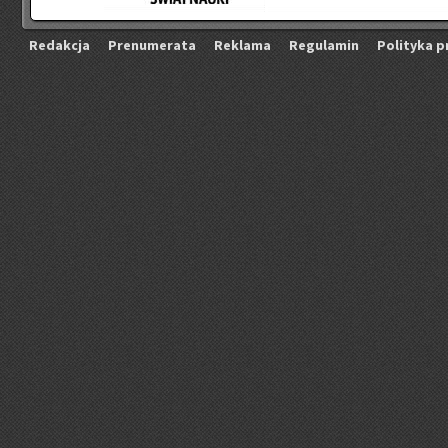
Re­dak­cja
Pre­nu­me­ra­ta
Re­kla­ma
Re­gu­la­min
Po­li­ty­ka p