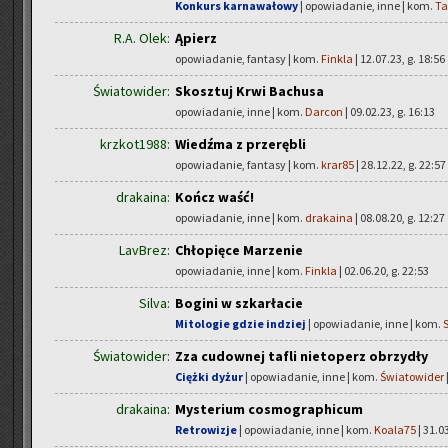
Konkurs karnawałowy
| opowiadanie, inne | kom.
Ta
R.A. Olek:
Ąpierz
opowiadanie, fantasy | kom.
Finkla
| 12.07.23, g. 18:56
Światowider:
Skosztuj Krwi Bachusa
opowiadanie, inne | kom.
Darcon
| 09.02.23, g. 16:13
krzkot1988:
Wiedźma z przerębli
opowiadanie, fantasy | kom.
krar85
| 28.12.22, g. 22:57
drakaina:
Kończ waść!
opowiadanie, inne | kom.
drakaina
| 08.08.20, g. 12:27
LavBrez:
Chłopięce Marzenie
opowiadanie, inne | kom.
Finkla
| 02.06.20, g. 22:53
Silva:
Bogini w szkarłacie
Mitologie gdzie indziej
| opowiadanie, inne | kom.
S
Światowider:
Zza cudownej tafli nietoperz obrzydły
Ciężki dyżur
| opowiadanie, inne | kom.
Światowider
drakaina:
Mysterium cosmographicum
Retrowizje
| opowiadanie, inne | kom.
Koala75
| 31.0