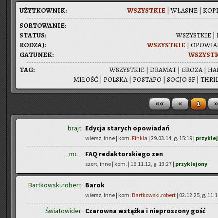
UŻYT­KOW­NIK:
WSZYST­KIE
|
WŁA­SNE
|
KOPI
SOR­TO­WA­NIE:
STA­TUS:
WSZYST­KIE
|
RO­DZAJ:
WSZYST­KIE
|
OPO­WIA­
GA­TU­NEK:
WSZYST­
TAG:
WSZYST­KIE
|
DRA­MAT
|
GROZA
|
HA
MI­ŁOŚĆ
|
POL­SKA
|
PO­STA­PO
|
SOCJO SF
|
THRIL
««
«
»
1
brajt:
Edycja starych opowiadań
wiersz, inne | kom.
Finkla
| 29.03.14, g. 15:19 |
przykle
_mc_:
FAQ redaktorskiego zen
szort, inne | kom.
| 16.11.12, g. 13:27 |
przyklejony
Bartkowski.robert:
Barok
wiersz, inne | kom.
Bartkowski.robert
| 02.12.25, g. 11:
Światowider:
Czarowna wstążka i nieproszony gość