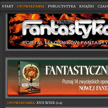
START
OPOWIADANIA
PUBLICYSTYKA
KSIĄŻKI
CZAS
}
OPOWIADANIA:
XVII WIEK (24)