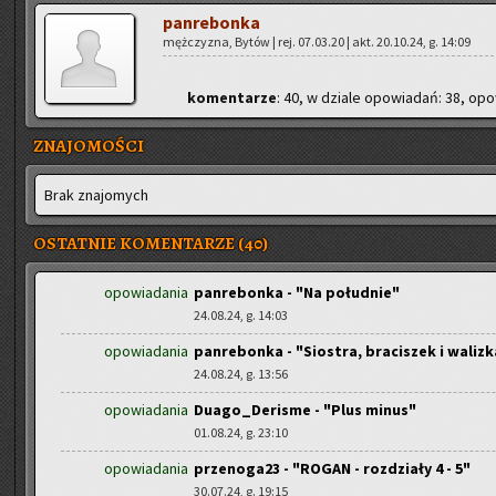
pan­re­bon­ka
męż­czy­zna, Bytów | rej. 07.03.20 | akt. 20.10.24, g. 14:09
ko­men­ta­rze
: 40, w dzia­le opo­wia­dań: 38, opo­
ZNAJOMOŚCI
Brak zna­jo­mych
OSTATNIE KOMENTARZE (40)
opowiadania
panrebonka - "Na południe"
24.08.24, g. 14:03
opowiadania
panrebonka - "Siostra, braciszek i walizk
24.08.24, g. 13:56
opowiadania
Duago_Derisme - "Plus minus"
01.08.24, g. 23:10
opowiadania
przenoga23 - "ROGAN - rozdziały 4 - 5"
30.07.24, g. 19:15