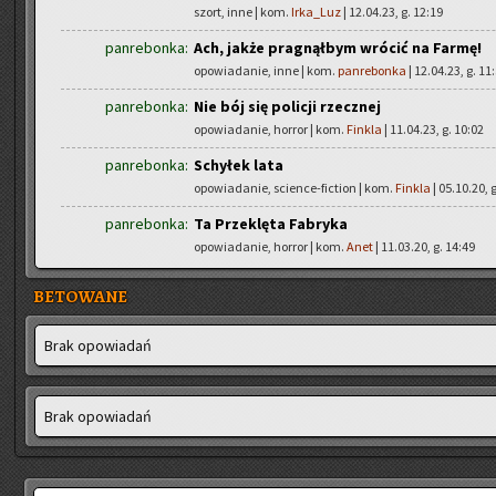
szort, inne | kom.
Irka_Luz
| 12.04.23, g. 12:19
panrebonka:
Ach, jakże pragnąłbym wrócić na Farmę!
opowiadanie, inne | kom.
panrebonka
| 12.04.23, g. 11
panrebonka:
Nie bój się policji rzecznej
opowiadanie, horror | kom.
Finkla
| 11.04.23, g. 10:02
panrebonka:
Schyłek lata
opowiadanie, science-fiction | kom.
Finkla
| 05.10.20, 
panrebonka:
Ta Przeklęta Fabryka
opowiadanie, horror | kom.
Anet
| 11.03.20, g. 14:49
BETOWANE
Brak opo­wia­dań
Brak opo­wia­dań