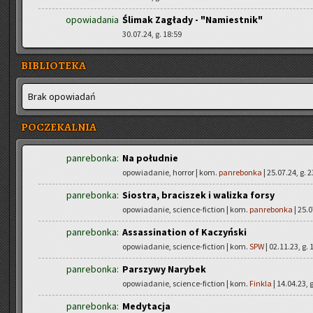
opowiadania
Ślimak Zagłady - "Namiestnik"
30.07.24, g. 18:59
BIBLIOTEKA
Brak opo­wia­dań
POCZEKALNIA
panrebonka:
Na południe
opowiadanie, horror | kom.
panrebonka
| 25.07.24, g. 
panrebonka:
Siostra, braciszek i walizka forsy
opowiadanie, science-fiction | kom.
panrebonka
| 25.0
panrebonka:
Assassination of Kaczyński
opowiadanie, science-fiction | kom.
SPW
| 02.11.23, g. 
panrebonka:
Parszywy Narybek
opowiadanie, science-fiction | kom.
Finkla
| 14.04.23, 
panrebonka:
Medytacja