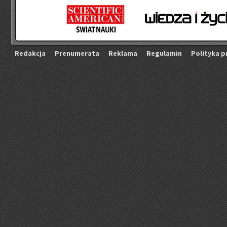
Re­dak­cja
Pre­nu­me­ra­ta
Re­kla­ma
Re­gu­la­min
Po­li­ty­ka p