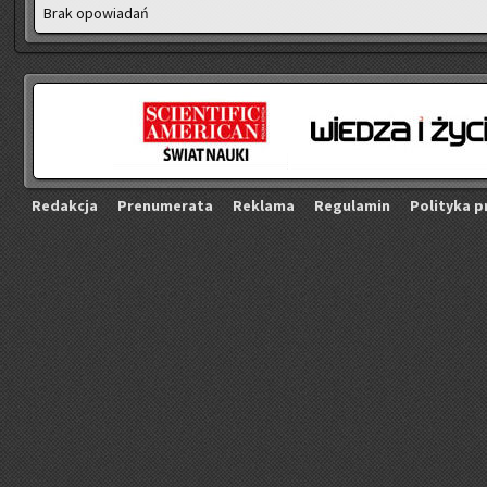
Brak opo­wia­dań
Re­dak­cja
Pre­nu­me­ra­ta
Re­kla­ma
Re­gu­la­min
Po­li­ty­ka p