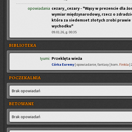
opowiadania
cezary_cezary - "Wąsy w prezencie dla żon
wymiar międzynarodowy, rzecz o zdradzie
która za siedemset złotych zrobi prawie 
wychodku"
09.01.26, g. 00:35
BIBLIOTEKA
Iyumi:
Przeklęta wieża
Córka Euremy
| opowiadanie, fantasy | kom.
Finkla
| 
POCZEKALNIA
Brak opo­wia­dań
BETOWANE
Brak opo­wia­dań