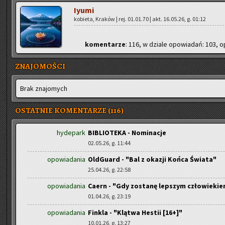
Iyumi
ko­bie­ta, Kra­ków | rej. 01.01.70 | akt. 16.05.26, g. 01:12
ko­men­ta­rze
: 116, w dzia­le opo­wia­dań: 103, op
ZNAJOMOŚCI
Brak zna­jo­mych
OSTATNIE KOMENTARZE (116)
hydepark
BIBLIOTEKA - Nominacje
02.05.26, g. 11:44
opowiadania
OldGuard - "Bal z okazji Końca Świata"
25.04.26, g. 22:58
opowiadania
Caern - "Gdy zostanę lepszym człowieki
01.04.26, g. 23:19
opowiadania
Finkla - "Klątwa Hestii [16+]"
10.01.26, g. 13:27