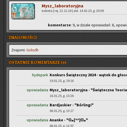
Mysz_la­bo­ra­to­ryj­na
ko­bie­ta | rej. 22.12.24 | akt. 14.02.25, g. 20:09
ko­men­ta­rze
: 9, w dzia­le opo­wia­dań: 8, opo­wia
ZNAJOMOŚCI
Zna­jo­mi:
Go­lodh
OSTATNIE KOMENTARZE (9)
hydepark
Konkurs Świąteczny 2024 - wątek do gło
19.01.25, g. 19:16
opowiadania
Mysz_laboratoryjna - "Świąteczna Teoria
16.01.25, g. 13:26
opowiadania
Bardjaskier - "Bórlingi"
06.01.25, g. 13:17
opowiadania
Ananke - "Ꙩﻣ[^^]Ꙩﻣ"
06.01.25, g. 12:57