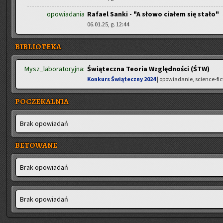
opowiadania
Rafael Sanki - "A słowo ciałem się stało"
06.01.25, g. 12:44
BIBLIOTEKA
Mysz_laboratoryjna:
Świąteczna Teoria Względności (ŚTW)
Konkurs Świąteczny 2024
| opowiadanie, science-fic
POCZEKALNIA
Brak opo­wia­dań
BETOWANE
Brak opo­wia­dań
Brak opo­wia­dań