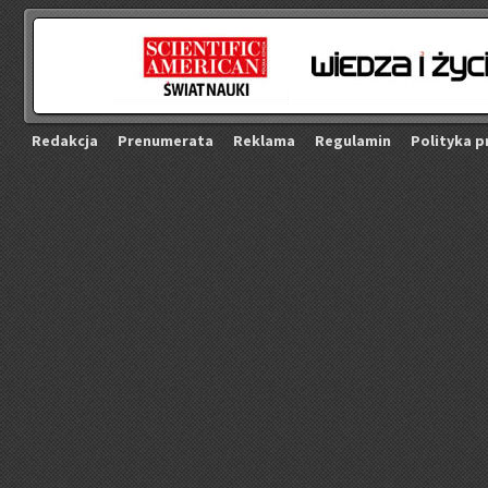
Re­dak­cja
Pre­nu­me­ra­ta
Re­kla­ma
Re­gu­la­min
Po­li­ty­ka p