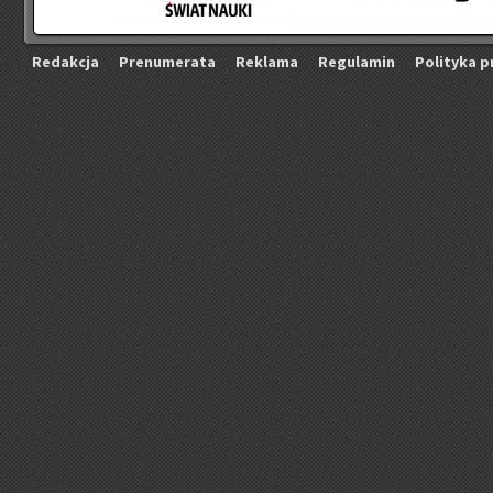
Re­dak­cja
Pre­nu­me­ra­ta
Re­kla­ma
Re­gu­la­min
Po­li­ty­ka p