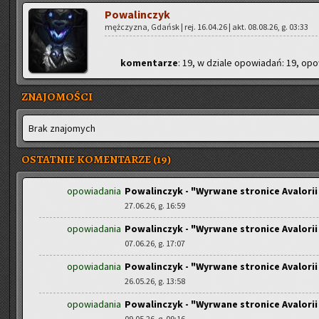
Po­wa­lin­czyk
męż­czy­zna, Gdańsk | rej. 16.04.26 | akt. 08.08.26, g. 03:33
ko­men­ta­rze
: 19, w dzia­le opo­wia­dań: 19, opo­
ZNAJOMOŚCI
Brak zna­jo­mych
OSTATNIE KOMENTARZE (19)
opowiadania
Powalinczyk - "Wyrwane stronice Avalorii –
27.06.26, g. 16:59
opowiadania
Powalinczyk - "Wyrwane stronice Avalorii –
07.06.26, g. 17:07
opowiadania
Powalinczyk - "Wyrwane stronice Avalorii –
26.05.26, g. 13:58
opowiadania
Powalinczyk - "Wyrwane stronice Avalorii –
09.05.26, g. 09:16