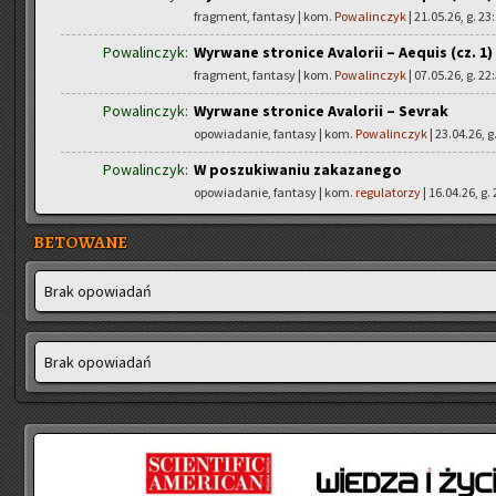
fragment, fantasy | kom.
Powalinczyk
| 21.05.26, g. 23
Powalinczyk:
Wyrwane stronice Avalorii – Aequis (cz. 1)
fragment, fantasy | kom.
Powalinczyk
| 07.05.26, g. 22
Powalinczyk:
Wyrwane stronice Avalorii – Sevrak
opowiadanie, fantasy | kom.
Powalinczyk
| 23.04.26, g
Powalinczyk:
W poszukiwaniu zakazanego
opowiadanie, fantasy | kom.
regulatorzy
| 16.04.26, g.
BETOWANE
Brak opo­wia­dań
Brak opo­wia­dań