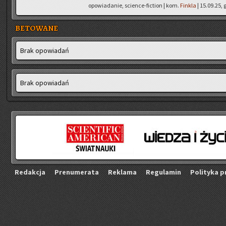
opowiadanie, science-fiction | kom.
Finkla
| 15.09.25, 
BETOWANE
Brak opo­wia­dań
Brak opo­wia­dań
Re­dak­cja
Pre­nu­me­ra­ta
Re­kla­ma
Re­gu­la­min
Po­li­ty­ka p