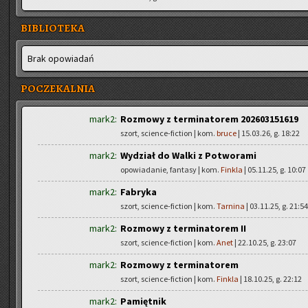
BIBLIOTEKA
Brak opo­wia­dań
POCZEKALNIA
mark2:
Rozmowy z terminatorem 202603151619
szort, science-fiction | kom.
bruce
| 15.03.26, g. 18:22
mark2:
Wydział do Walki z Potworami
opowiadanie, fantasy | kom.
Finkla
| 05.11.25, g. 10:07
mark2:
Fabryka
szort, science-fiction | kom.
Tarnina
| 03.11.25, g. 21:54
mark2:
Rozmowy z terminatorem II
szort, science-fiction | kom.
Anet
| 22.10.25, g. 23:07
mark2:
Rozmowy z terminatorem
szort, science-fiction | kom.
Finkla
| 18.10.25, g. 22:12
mark2:
Pamiętnik