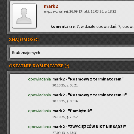
mark2
męż­czy­zna | rej. 26.09.13 | akt. 15.03.26, g. 18:22
ko­men­ta­rze
: 7, w dzia­le opo­wia­dań: 7, opo­wia
ZNAJOMOŚCI
Brak zna­jo­mych
OSTATNIE KOMENTARZE (7)
opowiadania
mark2 - "Rozmowy z terminatorem"
30.10.25, g. 00:21
opowiadania
mark2 - "Rozmowy z terminatorem II"
30.10.25, g. 00:16
opowiadania
mark2 - "Pamiętnik"
09.10.25, g. 20:52
opowiadania
mark2 - "ZWYCIĘZCÓW NIKT NIE SĄDZI"
27.09.13, g. 13:31