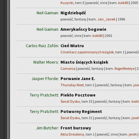
Kuzynki
, tom 3 | powieść, inne | kom.
koik80
| 2005
Neil Gaiman:
Nigdziebądź
powieść, fantasy | kom.
Jan_Janek
| 1996
Neil Gaiman:
Amerykańscy bogowie
powieść, inne | kom.
koik80
| 2001
Carlos Ruiz Zafón:
Cień Wiatru
Cmentarz zapomnianych książek
, tom 1 | powieś
Walter Moers:
Miasto śniących książek
Camonia
| powieść, fantasy | kom.
RogerRedeye
| 
Jasper Fforde:
Porwanie Jane E.
Thursday Next
, tom 1 | powieść, fantasy | kom.
jos
Terry Pratchett:
Piekło Pocztowe
Świat Dysku
, tom 33 | powieść, fantasy | kom.
koik
Terry Pratchett:
Potworny Regiment
Świat Dysku
, tom 31 | powieść, fantasy | kom.
jose
Jim Butcher:
Front burzowy
Akta Dresdena
, tom 1 | powieść, inne | kom.
jeroh
|