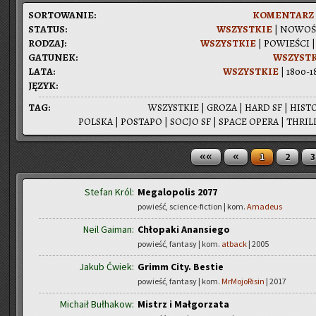
SOR­TO­WA­NIE:
KO­MEN­TARZ
STA­TUS:
WSZYST­KIE
|
NO­WO­Ś
RO­DZAJ:
WSZYST­KIE
|
PO­WIE­ŚCI
GA­TU­NEK:
WSZYST­
LATA:
WSZYST­KIE
|
1800-1
JĘZYK:
TAG:
WSZYST­KIE
|
GROZA
|
HARD SF
|
HI­STO
POL­SKA
|
PO­STA­PO
|
SOCJO SF
|
SPACE OPERA
|
THRIL­
««
«
1
2
3
Stefan Król:
Megalopolis 2077
powieść, science-fiction | kom.
Amadeus
Neil Gaiman:
Chłopaki Anansiego
powieść, fantasy | kom.
atback
| 2005
Jakub Ćwiek:
Grimm City. Bestie
powieść, fantasy | kom.
MrMojoRisin
| 2017
Michaił Bułhakow:
Mistrz i Małgorzata