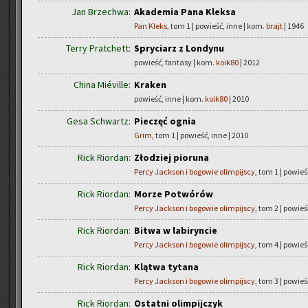
Jan Brzechwa:
Akademia Pana Kleksa
Pan Kleks
, tom 1 | powieść, inne | kom.
brajt
| 1946
Terry Pratchett:
Spryciarz z Londynu
powieść, fantasy | kom.
koik80
| 2012
China Miéville:
Kraken
powieść, inne | kom.
koik80
| 2010
Gesa Schwartz:
Pieczęć ognia
Grim
, tom 1 | powieść, inne | 2010
Rick Riordan:
Złodziej pioruna
Percy Jackson i bogowie olimpijscy
, tom 1 | powieś
Rick Riordan:
Morze Potwórów
Percy Jackson i bogowie olimpijscy
, tom 2 | powieś
Rick Riordan:
Bitwa w labiryncie
Percy Jackson i bogowie olimpijscy
, tom 4 | powieś
Rick Riordan:
Klątwa tytana
Percy Jackson i bogowie olimpijscy
, tom 3 | powieś
Rick Riordan:
Ostatni olimpijczyk