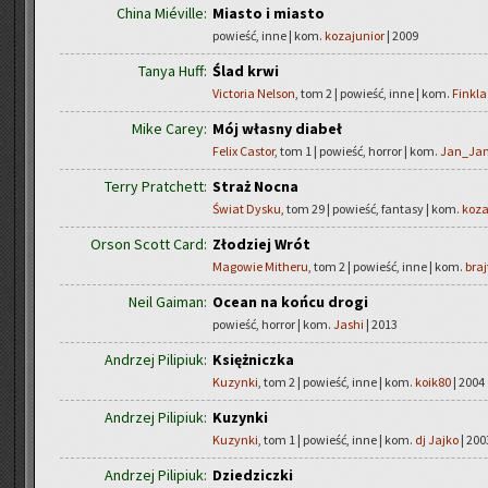
China Miéville:
Miasto i miasto
powieść, inne | kom.
kozajunior
| 2009
Tanya Huff:
Ślad krwi
Victoria Nelson
, tom 2 | powieść, inne | kom.
Finkla
Mike Carey:
Mój własny diabeł
Felix Castor
, tom 1 | powieść, horror | kom.
Jan_Ja
Terry Pratchett:
Straż Nocna
Świat Dysku
, tom 29 | powieść, fantasy | kom.
koza
Orson Scott Card:
Złodziej Wrót
Magowie Mitheru
, tom 2 | powieść, inne | kom.
braj
Neil Gaiman:
Ocean na końcu drogi
powieść, horror | kom.
Jashi
| 2013
Andrzej Pilipiuk:
Księżniczka
Kuzynki
, tom 2 | powieść, inne | kom.
koik80
| 2004
Andrzej Pilipiuk:
Kuzynki
Kuzynki
, tom 1 | powieść, inne | kom.
dj Jajko
| 200
Andrzej Pilipiuk:
Dziedziczki