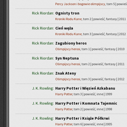
Percy Jackson i bogowie olimpijscy
, tom 5 | powieś
Rick Riordan:
Ognisty tron
Kroniki Rodu Kane
, tom 2 | powieść, fantasy | 2011
Rick Riordan:
Cień węża
Kroniki Rodu Kane
, tom 3 | powieść, fantasy | 2012
Rick Riordan:
Zagubiony heros
Olimpijscy herosi
, tom 1 | powieść, fantasy | 2010
Rick Riordan:
Syn Neptuna
Olimpijscy herosi
, tom 2 | powieść, fantasy | 2011
Rick Riordan:
Znak Ateny
Olimpijscy herosi
, tom 3 | powieść, fantasy | 2012
J. K. Rowling:
Harry Potter i Więzień Azkabanu
Harry Potter
, tom 3 | powieść, inne | 1999
J. K. Rowling:
Harry Potter i Komnata Tajemnic
Harry Potter
, tom 2 | powieść, inne | 1998
J. K. Rowling:
Harry Potter i Książe Półkrwi
Harry Potter
, tom 6 | powieść, inne | 2005