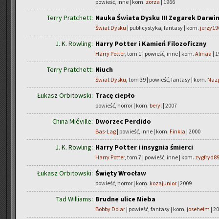
powieść, inne | kom.
zorza
| 1966
Terry Pratchett:
Nauka Świata Dysku III Zegarek Darwi
Świat Dysku
| publicystyka, fantasy | kom.
jerzy19
J. K. Rowling:
Harry Potter i Kamień Filozoficzny
Harry Potter
, tom 1 | powieść, inne | kom.
Alinaa
| 
Terry Pratchett:
Niuch
Świat Dysku
, tom 39 | powieść, fantasy | kom.
Naz
Łukasz Orbitowski:
Tracę ciepło
powieść, horror | kom.
beryl
| 2007
China Miéville:
Dworzec Perdido
Bas-Lag
| powieść, inne | kom.
Finkla
| 2000
J. K. Rowling:
Harry Potter i insygnia śmierci
Harry Potter
, tom 7 | powieść, inne | kom.
zygfryd8
Łukasz Orbitowski:
Święty Wrocław
powieść, horror | kom.
kozajunior
| 2009
Tad Williams:
Brudne ulice Nieba
Bobby Dolar
| powieść, fantasy | kom.
joseheim
| 2