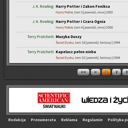
J. K. Rowling:
Harry Potter i Zakon Feniksa
Harry Potter
, tom 5 | powieść, inne | 2003
J. K. Rowling:
Harry Potter i Czara Ognia
Harry Potter
, tom 4 | powieść, inne | 2000
Terry Pratchett:
Muzyka Duszy
Świat Dysku
, tom 16 | powieść, fantasy | 1994
Terry Pratchett:
Kapelusz pełen nieba
Świat Dysku
, tom 32 | powieść, fantasy | 2004
««
«
1
2
3
Re­dak­cja
Pre­nu­me­ra­ta
Re­kla­ma
Re­gu­la­min
Po­li­ty­ka p