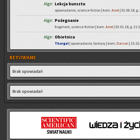
Algir:
Lekcja kunsztu
opowiadanie, science-fiction | kom.
Anet
| 01.06.18, g.
Algir:
Pożegnanie
fragment, science-fiction | kom.
Anet
| 03.01.18, g. 21:
Algir:
Obietnica
Thorgal
| opowiadanie, fantasy | kom.
Darcon
| 15.10.
BETOWANE
Brak opo­wia­dań
Brak opo­wia­dań