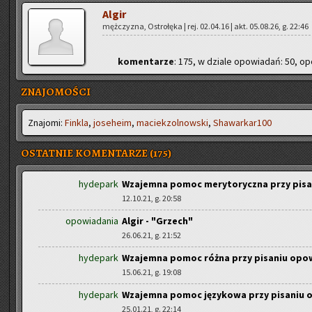
Algir
męż­czy­zna, Ostro­łę­ka | rej. 02.04.16 | akt. 05.08.26, g. 22:46
ko­men­ta­rze
: 175, w dzia­le opo­wia­dań: 50, opo
ZNAJOMOŚCI
Zna­jo­mi:
Fin­kla
,
jo­se­he­im
,
ma­ciek­zol­now­ski
,
Sha­war­ka­r100
OSTATNIE KOMENTARZE (175)
hydepark
Wzajemna pomoc merytoryczna przy pis
12.10.21, g. 20:58
opowiadania
Algir - "Grzech"
26.06.21, g. 21:52
hydepark
Wzajemna pomoc różna przy pisaniu opo
15.06.21, g. 19:08
hydepark
Wzajemna pomoc językowa przy pisaniu
25.01.21, g. 22:14