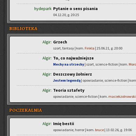
hydepark
Pytanie o sens pisania
04.12.20, g. 20:25
BIBLIOTEKA
Algir:
Grzech
szort, fantasy | kom.
Finkla
| 25.06.21, g. 20:00
Algir:
To, co najważniejsze
Mechy na strzechy
| szort, science-fiction | kom.
Mor
Algir:
Deszczowy żołnierz
Jestem legendą
| opowiadanie, science-fiction | ko
Algir:
Teoria sztafety
opowiadanie, science-fiction | kom.
maciekzolnowski
POCZEKALNIA
Algir:
Imię bestii
opowiadanie, horror | kom.
bruce
| 13.02.26, g. 19:06