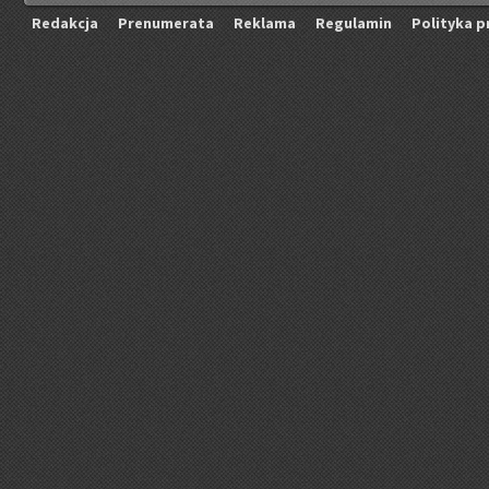
Re­dak­cja
Pre­nu­me­ra­ta
Re­kla­ma
Re­gu­la­min
Po­li­ty­ka p