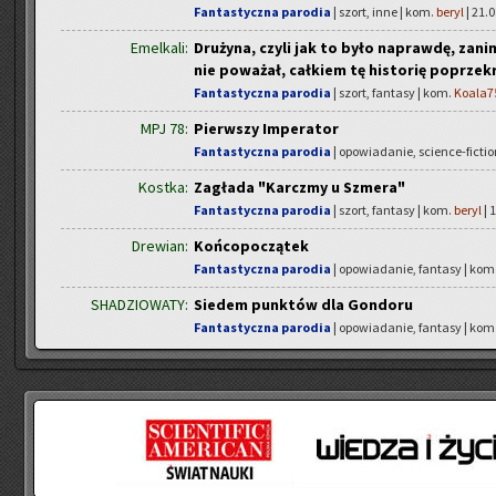
Fantastyczna parodia
| szort, inne | kom.
beryl
| 21.0
Emelkali:
Drużyna, czyli jak to było naprawdę, zani
nie poważał, całkiem tę historię poprzek
Fantastyczna parodia
| szort, fantasy | kom.
Koala7
MPJ 78:
Pierwszy Imperator
Fantastyczna parodia
| opowiadanie, science-fictio
Kostka:
Zagłada "Karczmy u Szmera"
Fantastyczna parodia
| szort, fantasy | kom.
beryl
| 
Drewian:
Końcopoczątek
Fantastyczna parodia
| opowiadanie, fantasy | kom
SHADZIOWATY:
Siedem punktów dla Gondoru
Fantastyczna parodia
| opowiadanie, fantasy | kom