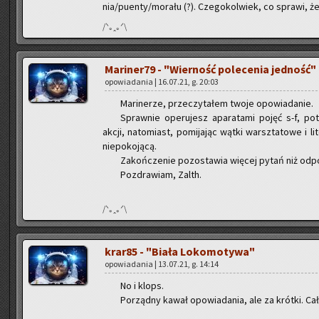
nia/pu­en­ty/mo­ra­łu (?). Cze­go­kol­wiek, co spra­wi, że 
/ᐠ｡ꞈ｡ᐟ\
Ma­ri­ne­r79 - "Wier­ność po­le­ce­nia jed­ność"
opo­wia­da­nia | 16.07.21, g. 20:03
Ma­ri­ne­rze, prze­czy­ta­łem twoje opo­wia­da­nie.
Spraw­nie ope­ru­jesz apa­ra­ta­mi pojęć s-f, po­tr
akcji, na­to­miast, po­mi­ja­jąc wątki warsz­ta­to­we i li
nie­po­ko­ją­cą.
Za­koń­cze­nie po­zo­sta­wia wię­cej pytań niż od­po
Po­zdra­wiam, Zalth.
/ᐠ｡ꞈ｡ᐟ\
kra­r85 - "Biała Lo­ko­mo­ty­wa"
opo­wia­da­nia | 13.07.21, g. 14:14
No i klops.
Po­rząd­ny kawał opo­wia­da­nia, ale za krót­ki. Cał­