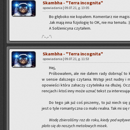
Skam­bha - "Terra in­co­gni­ta"
opo­wia­da­nia | 09.07.21, g. 13:05
Bo głę­bo­ko nie ko­pa­łem. Ko­men­tarz nie ma­gi­ste
Jak mają inna fi­zjo­lo­gię to OK, nie ma te­ma­tu. :)
A Soł­że­ni­cy­na czy­ta­łem.
/ᐠ｡ꞈ｡ᐟ\
Skam­bha - "Terra in­co­gni­ta"
opo­wia­da­nia | 09.07.21, g. 11:53
Hej,
Pró­bo­wa­łem, ale nie dałem rady do­brnąć to k
w sen­sie dal­sze­go czy­ta­nia. Wstęp jest nudny i mo
opo­wie­ści która za­ha­czy czy­tel­ni­ka na dłu­żej. Oc
ren­cjach i ktoś inny może uznać tekst za in­te­re­su­ją­
Do tego jak już coś pi­sze­my, to już niech się 
jest o tyle ro­man­tycz­na co mało re­al­na. Tak mi się r
Wodę zbie­ra­li­śmy raz do roku, kiedy pod wpły­wem
pla­ło się do na­szych me­ta­lo­wych misek.