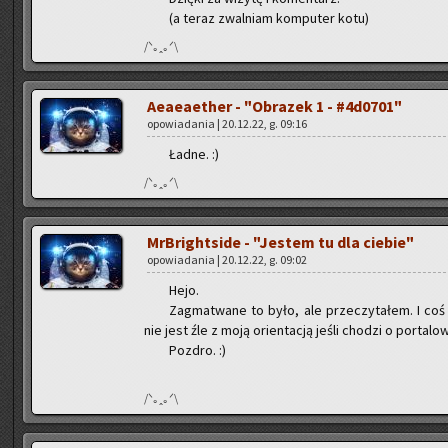
(a teraz zwal­niam kom­pu­ter kotu)
/ᐠ｡ꞈ｡ᐟ\
Aeaeaether - "Ob­ra­zek 1 - #4d0701"
opo­wia­da­nia | 20.12.22, g. 09:16
Ładne. :)
/ᐠ｡ꞈ｡ᐟ\
MrBri­ght­si­de - "Je­stem tu dla cie­bie"
opo­wia­da­nia | 20.12.22, g. 09:02
Hejo.
Za­gma­twa­ne to było, ale prze­czy­ta­łem. I co
nie jest źle z moją orien­ta­cją jeśli cho­dzi o por­ta­lo
Po­zdro. :)
/ᐠ｡ꞈ｡ᐟ\