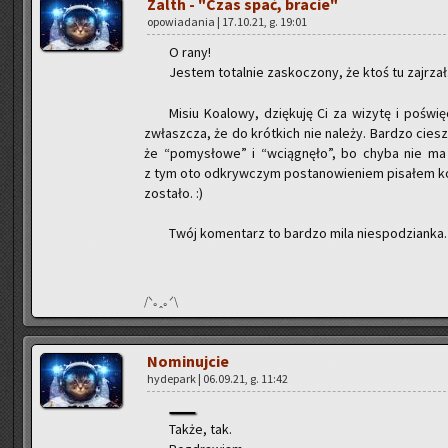
Zalth - "Czas spać, bra­cie"
opo­wia­da­nia | 17.10.21, g. 19:01
O rany!
Je­stem to­tal­nie za­sko­czo­ny, że ktoś tu zaj­rzał
Misiu Ko­alo­wy, dzię­ku­ję Ci za wi­zy­tę i po­świ
zwłasz­cza, że do krót­kich nie na­le­ży. Bar­dzo cie
że “po­my­sło­we” i “wcią­gnę­ło”, bo chyba nie ma nic
z tym oto od­kryw­czym po­sta­no­wie­niem pi­sa­łem ko­l
zo­sta­ło. :)
Twój ko­men­tarz to bar­dzo mila nie­spo­dzian­ka. 
/ᐠ｡ꞈ｡ᐟ\
No­mi­nuj­cie
hy­de­park | 06.09.21, g. 11:42
Także, tak.