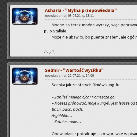
Asha­ria - "Mylna prze­po­wied­nia"
opo­wia­da­nia | 03.08.21, g. 13:11
Modne są teraz modne wy­ra­zy, więc po­praw­nie na
pu o Sta­li­nie.
Może nie uba­wi­ło, bo pu­en­te zna­łem, ale ogól­n
/ᐠ｡ꞈ｡ᐟ\
Sel­mir - "War­tość wy­sił­ku"
opo­wia­da­nia | 21.07.21, g. 14:09
Scen­ka jak ze sta­rych fil­mów kung-fu.
– Za­bi­łeś mo­je­go ojca! Po­msz­czę go!
– Mo­żesz pró­bo­wać, moje kung-fu jest lep­sze od t
Bach, bach, bach.
Ar­ghhhhh…
– Za­bi­łeś mnie…
Opo­wia­da­nie po­trak­tu­je jako wpraw­kę w pi­sa­