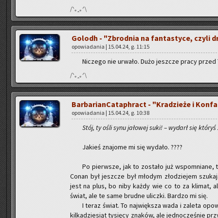
/ᐠ｡ꞈ｡ᐟ\
Go­lodh - "Zbrod­nia na fan­ta­sty­ce, czyli dr
opo­wia­da­nia | 15.04.24, g. 11:15
Ni­cze­go nie urwa­ło. Dużo jesz­cze pracy przed 
/ᐠ｡ꞈ｡ᐟ\
Bar­ba­rian­Ca­ta­ph­ract - "Kra­dzie­że i Kon­fa­
opo­wia­da­nia | 15.04.24, g. 10:38
Stój, ty ośli synu ja­ło­wej suki! – wy­darł się któ­ryś
Ja­kieś zna­jo­me mi się wy­da­ło. ????
Po pierw­sze, jak to zo­sta­ło już wspo­mnia­ne, 
Conan był jesz­cze był mło­dym zło­dzie­jem szu­ka­j
jest na plus, bo niby każdy wie co to za kli­mat, a
świat, ale te same brud­ne ulicz­ki. Bar­dzo mi się.
I teraz świat. To naj­więk­sza wada i za­le­ta opo­
kil­ka­dzie­siąt ty­się­cy zna­ków, ale jed­no­cze­śnie pr