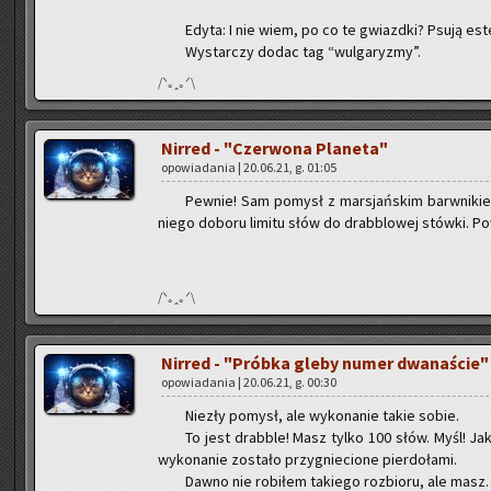
Edyta: I nie wiem, po co te gwiazd­ki? Psują es­te­
Wy­star­czy dodac tag “wul­ga­ry­zmy”.
/ᐠ｡ꞈ｡ᐟ\
Nir­red - "Czer­wo­na Pla­ne­ta"
opo­wia­da­nia | 20.06.21, g. 01:05
Pew­nie! Sam po­mysł z mar­sjań­skim barw­ni­kiem
nie­go do­bo­ru li­mi­tu słów do drab­blo­wej stów­ki. Po
/ᐠ｡ꞈ｡ᐟ\
Nir­red - "Prób­ka gleby numer dwa­na­ście"
opo­wia­da­nia | 20.06.21, g. 00:30
Nie­zły po­mysł, ale wy­ko­na­nie takie sobie.
To jest drab­ble! Masz tylko 100 słów. Myśl! Jak n
wy­ko­na­nie zo­sta­ło przy­gnie­cio­ne pier­do­ła­mi.
Dawno nie ro­bi­łem ta­kie­go roz­bio­ru, ale masz. 