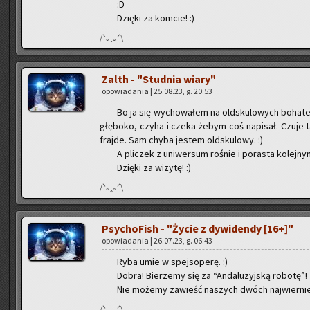
:D
Dzię­ki za kom­cie! :)
/ᐠ｡ꞈ｡ᐟ\
Zalth - "Stud­nia wiary"
opo­wia­da­nia | 25.08.23, g. 20:53
Bo ja się wy­cho­wa­łem na old­sku­lo­wych bo­ha­te
głę­bo­ko, czyha i czeka żebym coś na­pi­sał. Czuje tak
fraj­de. Sam chyba je­stem old­sku­lo­wy. :)
A pli­czek z uni­wer­sum ro­śnie i po­ra­sta ko­lej­ny
Dzię­ki za wi­zy­tę! :)
/ᐠ｡ꞈ｡ᐟ\
Psy­cho­Fish - "Życie z dy­wi­den­dy [16+]"
opo­wia­da­nia | 26.07.23, g. 06:43
Ryba umie w spej­so­pe­rę. :)
Dobra! Bie­rze­my się za “An­da­lu­zyj­ską ro­bo­tę”!
Nie mo­że­my za­wieść na­szych dwóch naj­wier­niej
/ᐠ｡ꞈ｡ᐟ\