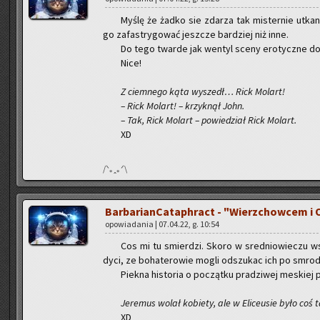
Myślę że żadko sie zda­rza tak mi­ster­nie utka­ny 
go za­fa­stry­go­wać jesz­cze bar­dziej niż inne.
Do tego twar­de jak wen­tyl sceny ero­tycz­ne do­pe
Nice!
Z ciem­ne­go kąta wy­szedł… Rick Mo­lart!
– Rick Mo­lart! – krzyk­nął John.
– Tak, Rick Mo­lart – po­wie­dział Rick Mo­lart.
XD
/ᐠ｡ꞈ｡ᐟ\
Bar­ba­rian­Ca­ta­ph­ract - "Wierz­chow­cem 
opo­wia­da­nia | 07.04.22, g. 10:54
Cos mi tu smier­dzi. Skoro w sre­dnio­wie­czu wsz
dy­ci, ze bo­ha­te­ro­wie mogli od­szu­kac ich po smro­
Piek­na hi­sto­ria o po­cząt­ku pra­dzi­wej me­skiej p
Je­re­mus wolał ko­bie­ty, ale w Eli­ceu­sie było coś t
XD