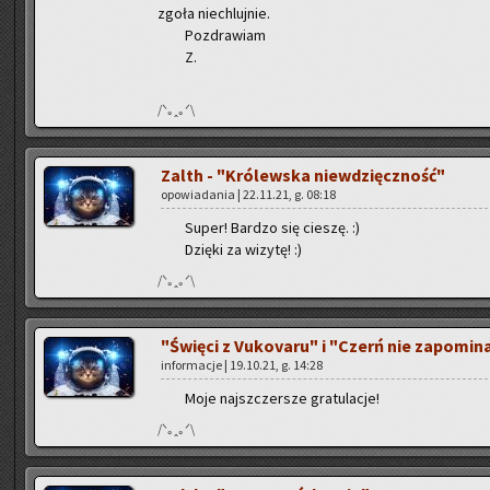
zgoła nie­chluj­nie.
Po­zdra­wiam
Z.
/ᐠ｡ꞈ｡ᐟ\
Zalth - "Kró­lew­ska nie­wdzięcz­ność"
opo­wia­da­nia | 22.11.21, g. 08:18
Super! Bar­dzo się cie­szę. :)
Dzię­ki za wi­zy­tę! :)
/ᐠ｡ꞈ｡ᐟ\
"Świę­ci z Vu­ko­va­ru" i "Czerń nie za­po­mi­
in­for­ma­cje | 19.10.21, g. 14:28
Moje naj­szczer­sze gra­tu­la­cje!
/ᐠ｡ꞈ｡ᐟ\