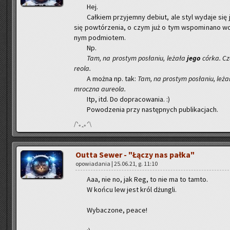
Hej.
Cał­kiem przy­jem­ny de­biut, ale styl wy­da­je się
się po­wtó­rze­nia, o czym już o tym wspo­mi­na­no wcz
nym pod­mio­tem.
Np.
Tam, na pro­stym po­sła­niu, le­ża­ła
jego
córka. Cza
re­ola.
A można np. tak:
Tam, na pro­stym po­sła­niu, le­ża
mrocz­na au­re­ola.
Itp, itd. Do do­pra­co­wa­nia. :)
Po­wo­dze­nia przy na­stęp­nych pu­bli­ka­cjach.
/ᐠ｡ꞈ｡ᐟ\
Outta Sewer - "Łączy nas pałka"
opo­wia­da­nia | 25.06.21, g. 11:10
Aaa, nie no, jak Reg, to nie ma to tamto.
W końcu lew jest król dżun­gli.
Wy­ba­czo­ne, peace!