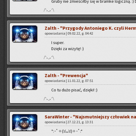
Gruby nie zmie­ścił­by się w bram­ke lo­gicz­ną. :) D
/ᐠ｡ꞈ｡ᐟ\
Zalth - "Przy­go­dy An­to­nie­go K. czyli Her­
opo­wia­da­nia | 09.02.22, g. 04:42
I super.
Dzię­ki za wi­zy­tę! :)
/ᐠ｡ꞈ｡ᐟ\
Zalth - "Pre­wen­cja"
opo­wia­da­nia | 11.01.22, g. 07:51
Co tu dużo pisać, dzię­ki! :)
/ᐠ｡ꞈ｡ᐟ\
Sa­ra­Win­ter - "Naj­smut­niej­szy czło­wiek n
opo­wia­da­nia | 27.12.21, g. 13:31
*:･ﾟ✧(ꈍᴗꈍ)✧･ﾟ:*