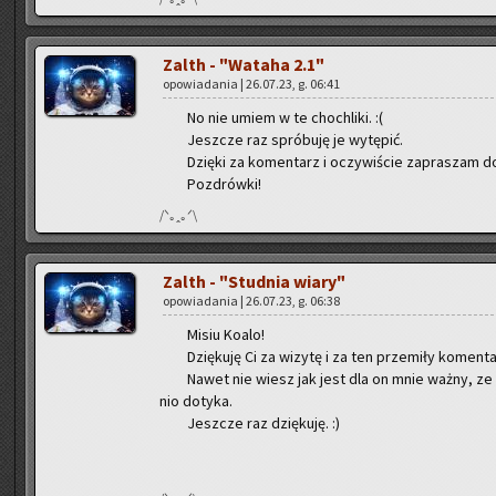
Zalth - "Wa­ta­ha 2.1"
opo­wia­da­nia | 26.07.23, g. 06:41
No nie umiem w te cho­chli­ki. :(
Jesz­cze raz spró­bu­ję je wy­tę­pić.
Dzię­ki za ko­men­tarz i oczy­wi­ście za­pra­szam d
Po­zdrów­ki!
/ᐠ｡ꞈ｡ᐟ\
Zalth - "Stud­nia wiary"
opo­wia­da­nia | 26.07.23, g. 06:38
Misiu Koalo!
Dzię­ku­ję Ci za wi­zy­tę i za ten prze­mi­ły ko­men­t
Nawet nie wiesz jak jest dla on mnie ważny, ze 
nio do­ty­ka.
Jesz­cze raz dzię­ku­ję. :)