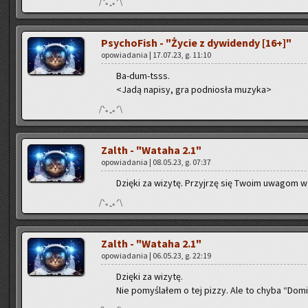
/ᐠ｡ꞈ｡ᐟ\
Psy­cho­Fish - "Życie z dy­wi­den­dy [16+]"
opo­wia­da­nia | 17.07.23, g. 11:10
Ba-dum-tsss.
<Jadą na­pi­sy, gra pod­nio­sła mu­zy­ka>
/ᐠ｡ꞈ｡ᐟ\
Zalth - "Wa­ta­ha 2.1"
opo­wia­da­nia | 08.05.23, g. 07:37
Dzię­ki za wi­zy­tę. Przyj­rzę się Twoim uwa­gom w w
/ᐠ｡ꞈ｡ᐟ\
Zalth - "Wa­ta­ha 2.1"
opo­wia­da­nia | 06.05.23, g. 22:19
Dzię­ki za wi­zy­tę.
Nie po­my­śla­łem o tej pizzy. Ale to chyba “Do­mi­