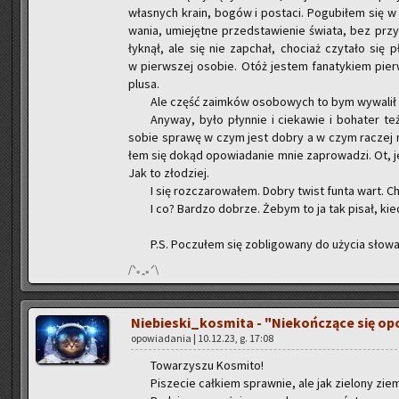
wła­snych krain, bogów i po­sta­ci. Po­gu­bi­łem się w 
wa­nia, umie­jęt­ne przed­sta­wie­nie świa­ta, bez przy­
łyk­nął, ale się nie za­pchał, cho­ciaż czy­ta­ło się 
w pierw­szej oso­bie. Otóż je­stem fa­na­ty­kiem pierw
plusa.
Ale część za­im­ków oso­bo­wych to bym wy­wa­lił
Any­way, było płyn­nie i cie­ka­wie i bo­ha­ter te
sobie spra­wę w czym jest dobry a w czym ra­czej nie
łem się dokąd opo­wia­da­nie mnie za­pro­wa­dzi. Ot, jeb
Jak to zło­dziej.
I się roz­cza­ro­wa­łem. Dobry twist funta wart.
I co? Bar­dzo do­brze. Żebym to ja tak pisał, k
P.S. Po­czu­łem się zo­bli­go­wa­ny do uży­cia słowa
/ᐠ｡ꞈ｡ᐟ\
Nie­bie­ski­_ko­smi­ta - "Nie­koń­czą­ce się op
opo­wia­da­nia | 10.12.23, g. 17:08
To­wa­rzy­szu Ko­smi­to!
Pi­sze­cie cał­kiem spraw­nie, ale jak zie­lo­ny zie­m