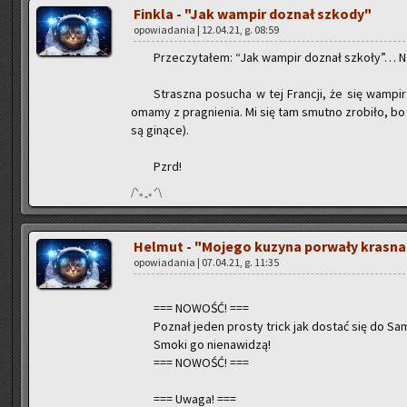
Fin­kla - "Jak wam­pir do­znał szko­dy"
opo­wia­da­nia | 12.04.21, g. 08:59
Prze­czy­ta­łem: “Jak wam­pir do­znał szko­ły”… N
Strasz­na po­su­cha w tej Fran­cji, że się wam­pir
omamy z pra­gnie­nia. Mi się tam smut­no zro­bi­ło, bo ni
są gi­ną­ce).
Pzrd!
/ᐠ｡ꞈ｡ᐟ\
Hel­mut - "Mo­je­go ku­zy­na po­rwa­ły kra­sna
opo­wia­da­nia | 07.04.21, g. 11:35
=== NO­WOŚĆ! ===
Po­znał jeden pro­sty trick jak do­stać się do Sa­
Smoki go nie­na­wi­dzą!
=== NO­WOŚĆ! ===
=== Uwaga! ===