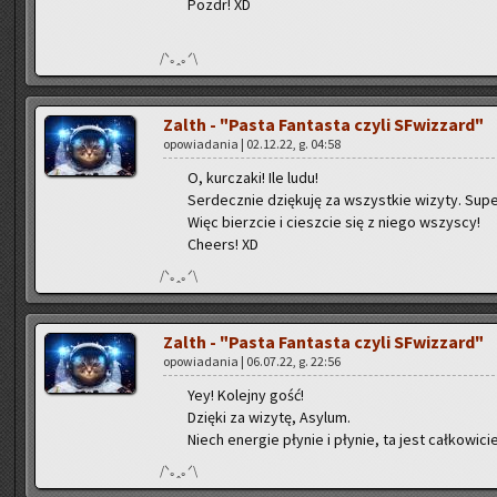
Pozdr! XD
/ᐠ｡ꞈ｡ᐟ\
Zalth - "Pasta Fan­ta­sta czyli SFwiz­zard"
opo­wia­da­nia | 02.12.22, g. 04:58
O, kur­cza­ki! Ile ludu!
Ser­decz­nie dzię­ku­ję za wszyst­kie wi­zy­ty. Super
Więc bierz­cie i ciesz­cie się z niego wszy­scy!
Che­ers! XD
/ᐠ｡ꞈ｡ᐟ\
Zalth - "Pasta Fan­ta­sta czyli SFwiz­zard"
opo­wia­da­nia | 06.07.22, g. 22:56
Yey! Ko­lej­ny gość!
Dzię­ki za wi­zy­tę, Asy­lum.
Niech ener­gie pły­nie i pły­nie, ta jest cał­ko­wi­ci
/ᐠ｡ꞈ｡ᐟ\