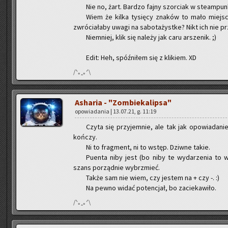
Nie no, żart. Bar­dzo fajny szor­ciak w ste­am­pun­
Wiem że kilka ty­się­cy zna­ków to mało miej­sca
zwró­cia­ła­by uwagi na sa­bo­ta­żyst­ke? Nikt ich nie pr
Nie­mniej, klik się na­le­ży jak caru ar­sze­nik. ;)
Edit: Heh, spóź­ni­łem się z kli­kiem. XD
/ᐠ｡ꞈ｡ᐟ\
Asha­ria - "Zom­bie­ka­lip­sa"
opo­wia­da­nia | 13.07.21, g. 11:19
Czyta się przy­jem­nie, ale tak jak opo­wia­da­nie
koń­czy.
Ni to frag­ment, ni to wstęp. Dziw­ne takie.
Pu­en­ta niby jest (bo niby te wy­da­rze­nia to 
szans po­rząd­nie wy­brzmieć.
Także sam nie wiem, czy je­stem na + czy -. :)
Na pewno widać po­ten­cjał, bo za­cie­ka­wi­ło.
/ᐠ｡ꞈ｡ᐟ\