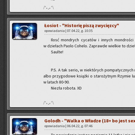
/ᐠ｡ꞈ｡ᐟ\
Ło­siot - "Hi­sto­rię piszą zwy­cięz­cy"
opo­wia­da­nia | 07.04.22, g. 10:35
Ilosć mon­drych cy­ca­tów i in­nych mon­dro­ści
w dzie­łach Paolo Co­he­lo. Za­praw­de wiel­kie to dzie­ł
Saul­te!
P.S. A tak serio, w nie­któ­rych pom­pa­tycz­nych 
albo przy­go­do­we książ­ki o sta­ro­żyt­nym Rzy­mie lu
w la­tach 80-90.
Nie­zła ro­bo­ta. XD
/ᐠ｡ꞈ｡ᐟ\
Go­lodh - "Walka o Wła­dze (18+ bo jest se
opo­wia­da­nia | 06.04.22, g. 07:46
To po­wia­da­nie jest na po­zio­mie 11 latka i nie w