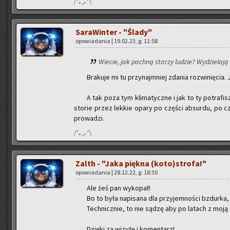
/ᐠ｡ꞈ｡ᐟ\
Sa­ra­Win­ter - "Ślady"
opo­wia­da­nia | 19.02.23, g. 11:58
Wie­cie, jak pach­ną sta­rzy lu­dzie? Wy­dzie­la­ją
Bra­ku­je mi tu przy­naj­mniej zda­nia roz­wi­nię­cia.
A tak poza tym kli­ma­tycz­ne i jak to ty po­tra­fi
sto­rie przez lek­kie opary po czę­ści ab­sur­du, po cz
pro­wa­dzi.
/ᐠ｡ꞈ｡ᐟ\
Zalth - "Jaka pięk­na (koto)stro­fa!"
opo­wia­da­nia | 28.12.22, g. 18:30
Ale żeś pan wy­ko­pał!
Bo to była na­pi­sa­na dla przy­jem­no­ści bzdur­ka,
Tech­nicz­nie, to nie sądzę aby po la­tach z moją in
Dzię­ki za wi­zy­tę i ko­men­tarz!