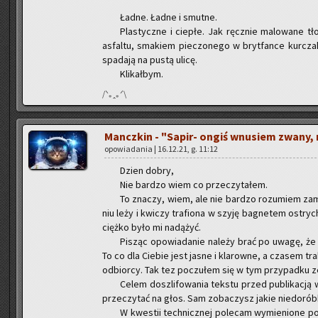
Ładne. Ładne i smut­ne.
Pla­stycz­ne i cie­płe. Jak ręcz­nie ma­lo­wa­ne 
as­fal­tu, sma­kiem pie­czo­ne­go w bryt­fan­ce kur­cza
spa­da­ją na pustą ulicę.
Kli­kał­bym.
/ᐠ｡ꞈ｡ᐟ\
Mancz­kin - "Sa­pir- ongiś wnu­siem zwany, m
opo­wia­da­nia | 16.12.21, g. 11:12
Dzien dobry,
Nie bar­dzo wiem co prze­czy­ta­łem.
To zna­czy, wiem, ale nie bar­dzo ro­zu­miem za­my
niu leży i kwi­czy tra­fio­na w szyję ba­gne­tem ostry
cięż­ko było mi na­dą­żyć.
Pi­sząc opo­wia­da­nie na­le­ży brać po uwagę, że
To co dla Cie­bie jest jasne i kla­row­ne, a cza­sem tra
od­bior­cy. Tak tez po­czu­łem się w tym przy­pad­ku ze 
Celem do­szli­fo­wa­nia tek­stu przed pu­bli­ka­cj
prze­czy­tać na głos. Sam zo­ba­czysz jakie nie­do­rób­
W kwe­stii tech­nicz­nej po­le­cam wy­mie­nio­ne po