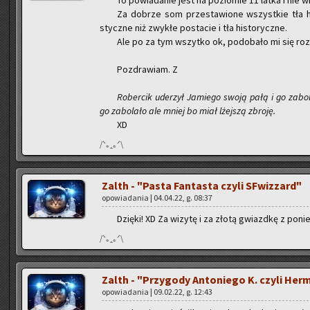
Za do­brze som prze­sta­wio­ne wszyst­kie tła hi­
stycz­ne niż zwy­kłe po­sta­cie i tła hi­sto­rycz­ne.
Ale po za tym wszyt­ko ok, po­do­ba­ło mi się ro­z
Po­zdra­wiam. Z
Ro­ber­cik ude­rzył Ja­mie­go swoją pałą i go za­bo­l
go za­bo­la­ło ale mniej bo miał lżej­szą zbro­ję.
XD
/ᐠ｡ꞈ｡ᐟ\
Zalth - "Pasta Fan­ta­sta czyli SFwiz­zard"
opo­wia­da­nia | 04.04.22, g. 08:37
Dzię­ki! XD Za wi­zy­tę i za złotą gwiazd­kę z po­nie­
/ᐠ｡ꞈ｡ᐟ\
Zalth - "Przy­go­dy An­to­nie­go K. czyli Her­
opo­wia­da­nia | 09.02.22, g. 12:43