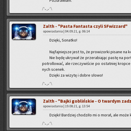
Po­zdra­wiam.
/ᐠ｡ꞈ｡ᐟ\
Zalth - "Pasta Fan­ta­sta czyli SFwiz­zard"
opo­wia­da­nia | 04.09.21, g. 06:14
Dzię­ki, So­nat­ko!
Naj­faj­niej­sze jest to, że pro­wi­zor­ki pi­sa­ne na k
Nie będę ukry­wał że prze­ra­bia­jąc pastę na por­
po­trol­lo­wać, ale rze­czy­wi­ście po ostat­niej krop­c
nych sce­nek.
Dzię­ki za wi­zy­tę i dobre słowo!
/ᐠ｡ꞈ｡ᐟ\
Zalth - "Bajki go­bliń­skie - O twar­dym za­d
opo­wia­da­nia | 19.08.21, g. 13:54
Dzię­ki! Bar­dziej cho­dzi­ło mi o morał, ale może ki
/ᐠ｡ꞈ｡ᐟ\