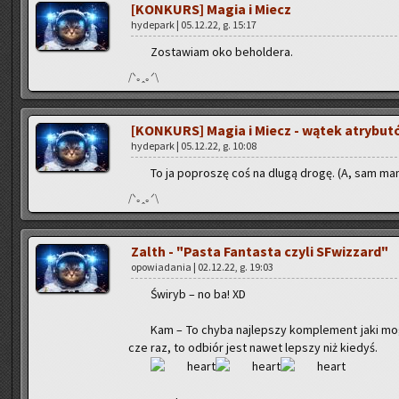
[KON­KURS] Magia i Miecz
hy­de­park | 05.12.22, g. 15:17
Zo­sta­wiam oko be­hol­de­ra.
/ᐠ｡ꞈ｡ᐟ\
[KON­KURS] Magia i Miecz - wątek atry­bu­
hy­de­park | 05.12.22, g. 10:08
To ja po­pro­szę coś na dlugą drogę. (A, sam ma
/ᐠ｡ꞈ｡ᐟ\
Zalth - "Pasta Fan­ta­sta czyli SFwiz­zard"
opo­wia­da­nia | 02.12.22, g. 19:03
Świ­ryb – no ba! XD
Kam – To chyba naj­lep­szy kom­ple­ment jaki mo­
cze raz, to od­biór jest nawet lep­szy niż kie­dyś.