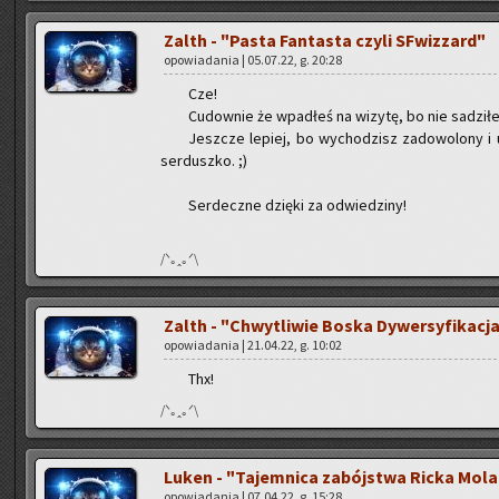
Zalth - "Pasta Fan­ta­sta czyli SFwiz­zard"
opo­wia­da­nia | 05.07.22, g. 20:28
Cze!
Cu­dow­nie że wpa­dłeś na wi­zy­tę, bo nie sa­dzi­ł
Jesz­cze le­piej, bo wy­cho­dzisz za­do­wo­lo­ny 
ser­dusz­ko. ;)
Ser­decz­ne dzię­ki za od­wie­dzi­ny!
/ᐠ｡ꞈ｡ᐟ\
Zalth - "Chwy­tli­wie Boska Dy­wer­sy­fi­ka­cj
opo­wia­da­nia | 21.04.22, g. 10:02
Thx!
/ᐠ｡ꞈ｡ᐟ\
Luken - "Ta­jem­ni­ca za­bój­stwa Ricka Mo­la
opo­wia­da­nia | 07.04.22, g. 15:28