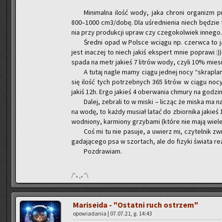
Mi­ni­mal­na ilość wody, jaka chro­ni or­ga­nizm prze
800–1000 cm3/dobę. Dla uśred­nie­nia niech bę­dzie t
nia przy pro­duk­cji upraw czy cze­go­kol­wiek in­ne­go.
Śred­ni opad w Pol­sce wcią­gu np. czerw­ca to ja
jest ina­czej to niech jakiś eks­pert mnie po­pra­wi :
spada na metr ja­kieś 7 li­trów wody, czyli 10% mie­
A tutaj nagle mamy ciągu jed­nej nocy “skra­pla­ni
się ilość tych po­trzeb­nych 365 li­trów w ciągu noc
jakiś 12h. Ergo ja­kieś 4 obe­rwa­nia chmu­ry na go­dzi­nę
Dalej, ze­bra­li to w miski – li­cząc że miska ma na
na wodę, to każdy mu­siał latać do zbior­ni­ka ja­kieś 
wod­nio­ny, kar­mio­ny grzy­ba­mi (które nie mają wiele
Coś mi tu nie pa­su­je, a uwierz mi, czy­tel­nik z
ga­da­ją­ce­go psa w szor­tach, ale do fi­zy­ki świa­ta r
Po­zdra­wiam.
/ᐠ｡ꞈ｡ᐟ\
Ma­ri­se­ida - "Ostat­ni ruch ostrzem"
opo­wia­da­nia | 07.07.21, g. 14:43