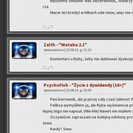
Bę­dzie­my uważ­nie was ob­ser­wo­wać, to­wa­rzy­s
rza.
Macie też kre­dyt w kli­kach ode mnie, więc nie ro
/ᐠ｡ꞈ｡ᐟ\
Zalth - "Wa­ta­ha 2.1"
opo­wia­da­nia | 25.08.23, g. 21:10
Ko­men­tarz u Ryby, żeby nie du­blo­wać dys­ku­sji.
/ᐠ｡ꞈ｡ᐟ\
Psy­cho­Fish - "Życie z dy­wi­den­dy [16+]"
opo­wia­da­nia | 25.08.23, g. 20:59
Pani kie­row­nik, ale ja piszę cały czas! (al­most :
Fe­lik­sa wy­my­śli­łem ja, ale Ryba wy­śmie­ni­cie
le­piej tego nie na­pi­sał. (Hłe-hłe) Nawet nie mia­łem
Oczy­wi­ście za­pra­szam na ko­lej­ną od­sło­nę pr
to­wa.
Kiedy?
Soon.