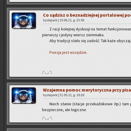
Co są­dzisz o bez­na­dziej­nej por­ta­lo­wej p
hy­de­park | 19.06.21, g. 23:56
Z racji ko­lej­nej dys­ku­sji na temat funk­cjo­no­w
pierw­szy i je­dy­ny wiersz ziem­nia­ku.
Aby tra­dy­cji stało się za­dość. Tak każe oby­czaj
Po­ezja jest wszę­dzie.
/ᐠ｡ꞈ｡ᐟ\
Wza­jem­na pomoc me­ry­to­rycz­na przy pi­sa
hy­de­park | 31.05.21, g. 10:26
Niech sta­nie (sta­cje prze­kaź­ni­ko­we itp.) tam
bez­piecz­ne, ale lo­gicz­ne.
/ᐠ｡ꞈ｡ᐟ\