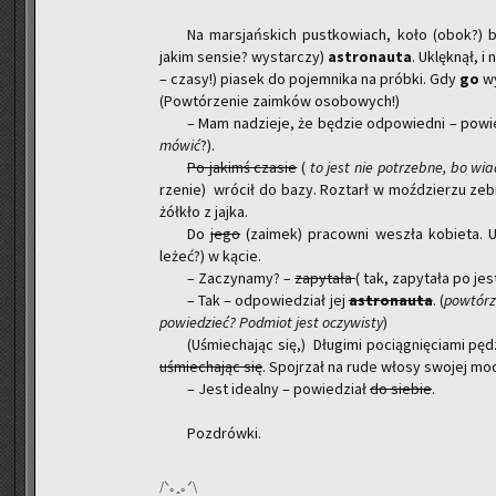
Na mar­sjań­skich pust­ko­wiach, koło (obok?) bec
jakim sen­sie? wy­star­czy)
astro­nau­ta
. Uklęk­nął, i 
– czasy!) pia­sek do po­jem­ni­ka na prób­ki. Gdy
go
wy
(Po­wtó­rze­nie za­im­ków oso­bo­wych!)
– Mam na­dzie­je, że bę­dzie od­po­wied­ni – po­wi
mówić
?).
Po ja­kimś cza­sie
(
to jest nie po­trzeb­ne, bo wia
rze­nie) wró­cił do bazy. Roz­tarł w moź­dzie­rzu ze­
żół­kło z jajka.
Do
jego
(za­imek) pra­cow­ni we­szła ko­bie­ta. 
leżeć?) w kącie.
– Za­czy­na­my? –
za­py­ta­ła
( tak, za­py­ta­ła po jes
– Tak – od­po­wie­dział jej
astro­nau­ta
. (
po­wtó­r
po­wie­dzieć? Pod­miot jest oczy­wi­sty
)
(Uśmie­cha­jąc się,) Dłu­gi­mi po­cią­gnię­cia­mi pęd
uśmie­cha­jąc się
. Spoj­rzał na rude włosy swo­jej mo­d
– Jest ide­al­ny – po­wie­dział
do sie­bie
.
Po­zdrów­ki.
/ᐠ｡ꞈ｡ᐟ\