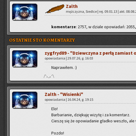
Zalth
męż­czy­zna, Sie­dl­ce | rej. 09.01.13 | akt. 08.08.
ko­men­ta­rze
: 2757, w dzia­le opo­wia­dań: 2055,
OSTATNIE STO KOMENTARZY
zyg­fry­d89 - "Dziew­czy­na z perłą za­miast
opo­wia­da­nia | 29.07.26, g. 16:03
Na­pra­wi­łem. :)
/ᐠ｡ꞈ｡ᐟ\
Zalth - "Wi­sien­ki"
opo­wia­da­nia | 16.04.24, g. 19:15
Elo!
Bar­ba­ria­nie, dzię­ku­ję wi­zy­tę i za ko­men­tarz.
Cie­szę się że opo­wia­da­nie gład­ko we­szło, ale 
Pozdo!