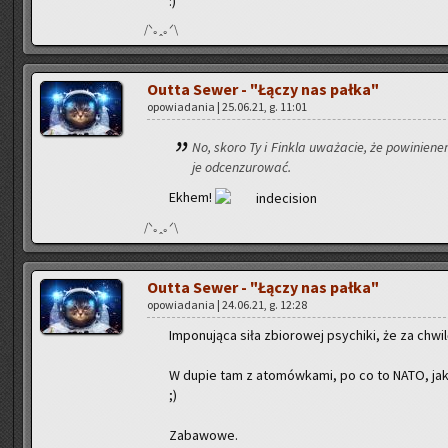
:)
/ᐠ｡ꞈ｡ᐟ\
Outta Sewer - "Łączy nas pałka"
opo­wia­da­nia | 25.06.21, g. 11:01
No, skoro Ty i Fin­kla uwa­ża­cie, że po­wi­nie­
je od­cen­zu­ro­wać.
Ekhem!
/ᐠ｡ꞈ｡ᐟ\
Outta Sewer - "Łączy nas pałka"
opo­wia­da­nia | 24.06.21, g. 12:28
Im­po­nu­ją­ca siła zbio­ro­wej psy­chi­ki, że za chwi
W dupie tam z ato­mów­ka­mi, po co to NATO, jak
;)
Za­ba­wo­we.