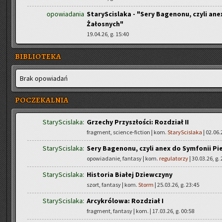
opowiadania
StaryScislaka - "Sery Bagenonu, czyli ane
Żałosnych"
19.04.26, g. 15:40
BIBLIOTEKA
Brak opo­wia­dań
POCZEKALNIA
StaryScislaka:
Grzechy Przyszłości: Rozdział II
fragment, science-fiction | kom.
StaryScislaka
| 02.06.
StaryScislaka:
Sery Bagenonu, czyli anex do Symfonii Pi
opowiadanie, fantasy | kom.
regulatorzy
| 30.03.26, g.
StaryScislaka:
Historia Białej Dziewczyny
szort, fantasy | kom.
Storm
| 25.03.26, g. 23:45
StaryScislaka:
Arcykrólowa: Rozdział I
fragment, fantasy | kom.
| 17.03.26, g. 00:58