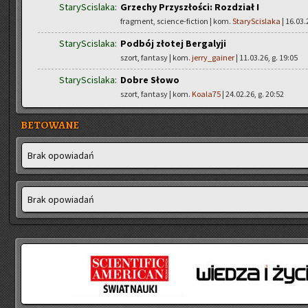
StaryScislaka:
Grzechy Przyszłości: Rozdział I
fragment, science-fiction | kom.
StaryScislaka
| 16.03.
StaryScislaka:
Podbój złotej Bergalyji
szort, fantasy | kom.
jerry_gainer
| 11.03.26, g. 19:05
StaryScislaka:
Dobre Słowo
szort, fantasy | kom.
Koala75
| 24.02.26, g. 20:52
BETOWANE
Brak opo­wia­dań
Brak opo­wia­dań