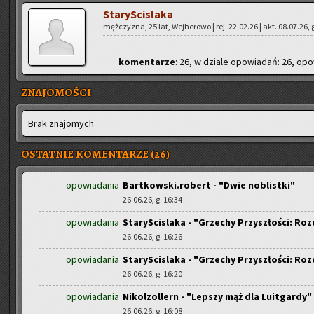
Sta­ry­Sci­sla­ka
męż­czy­zna, 25 lat, Wej­he­ro­wo | rej. 22.02.26 | akt. 08.07.26, 
ko­men­ta­rze
: 26, w dzia­le opo­wia­dań: 26, opo­
ZNAJOMOŚCI
Brak zna­jo­mych
OSTATNIE KOMENTARZE (26)
opowiadania
Bartkowski.robert - "Dwie noblistki"
26.06.26, g. 16:34
opowiadania
StaryScislaka - "Grzechy Przyszłości: Rozd
26.06.26, g. 16:26
opowiadania
StaryScislaka - "Grzechy Przyszłości: Rozd
26.06.26, g. 16:20
opowiadania
Nikolzollern - "Lepszy mąż dla Luitgardy"
26.06.26, g. 16:08