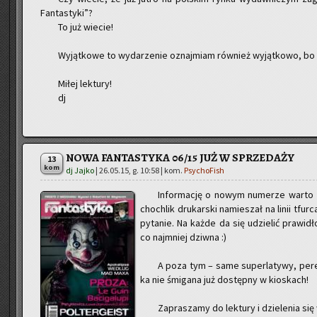
Fan­ta­sty­ki”?
To już wie­cie!
Wy­jąt­ko­we to wy­da­rze­nie oznaj­miam rów­nież wy­jąt­ko­wo, b
Miłej lek­tu­ry!
dj
NOWA FANTASTYKA 06/15 JUŻ W SPRZEDAŻY
13
kom
dj Jajko
|
26.05.15, g. 10:58
| kom.
PsychoFish
In­for­ma­cję o nowym nu­me­rze warto 
cho­chlik dru­kar­ski na­mie­szał na linii tfur
py­ta­nie. Na każde da się udzie­lić pra­wi­
co naj­mniej dziw­na :)
A poza tym – same su­per­la­ty­wy, pe­re
ka nie śmi­ga­na już do­stęp­ny w kio­skach!
Za­pra­sza­my do lek­tu­ry i dzie­le­nia się 