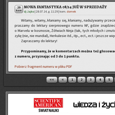
NOWA FANTASTYKA 08/14 JUŻ W SPRZEDAŻY
29
kom
dj Jajko
|
28.07.14, g. 11:29
| kom.
domek
Wi­ta­my, wi­ta­my, kła­nia­my się, kła­nia­my, nad­uży­wa­my prze­c
pra­sza­my do lek­tu­ry sierp­nio­we­go nu­me­ru NF, gdzie znaj­dzie­
o Ma­rve­lu w ko­smo­sie, Żół­wiach Ninja (tak, tych mło­dych i zmu­to
zy­lię (nie, nie mun­dial), Her­ku­le­sie itd., itp., ect., ect. i jesz­cze wi
Za­pra­sza­my do lek­tu­ry!
Przy­po­mi­na­my, że w ko­men­ta­rzach można też gło­so­wać
z nu­me­ru, przy­zna­jąc od 3 do 1 punk­tu.
Po­bierz frag­ment nu­me­ru w pliku PDF
««
«
1
2
3
4
5