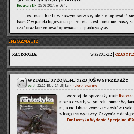
WITAMY NA NOWEJ STRONIE
Redakcja NF
|
25.03.2014, g. 16:46
Jeśli masz konto w na­szym ser­wi­sie, ale nie lo­go­wa­łeś się 
hasła?" w pa­ne­lu lo­go­wa­nia i je zre­se­tuj. Jeśli konta nie masz, za
czać oraz ko­men­to­wać opo­wia­da­nia i pu­bli­cy­sty­kę.
INFORMACJE
KA­TE­GO­RIA:
WSZYST­KIE
|
CZA­SO­PI
WYDANIE SPECJALNE 04/15 JUŻ W SPRZEDAŻY
24
kom
beryl
|
22.10.15, g. 14:15
| kom.
tojestniewazne
Wczo­raj do sprze­da­ży tra­fił
li­sto­pa
można czwar­ty w tym roku numer Wy­da­nia Spe
mi, a nie lu­bi­cie zwie­dzać kio­sków i sa­l
w księ­gar­ni wy­daw­cy. Oczy­wi­ście do­stęp­n
Fan­ta­sty­ka Wy­da­nie Spe­cjal­ne 4/