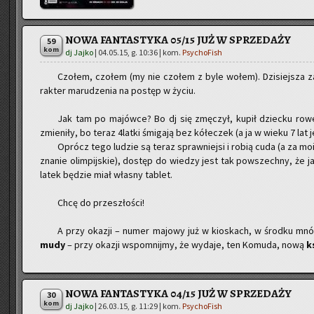
NOWA FANTASTYKA 05/15 JUŻ W SPRZEDAŻY
59
kom
dj Jajko
|
04.05.15, g. 10:36
| kom.
PsychoFish
Czo­łem, czo­łem (my nie czo­łem z byle wołem). Dzi­siej­sza z
rak­ter ma­ru­dze­nia na po­stęp w życiu.
Jak tam po ma­jów­ce? Bo dj się zmę­czył, kupił dziec­ku rowe
zmie­ni­ły, bo teraz 4lat­ki śmi­ga­ją bez kó­łe­czek (a ja w wieku 7 lat
Oprócz tego lu­dzie są teraz spraw­niej­si i robią cuda (a za m
zna­nie olim­pij­skie), do­stęp do wie­dzy jest tak po­wszech­ny, że ja
la­tek bę­dzie miał wła­sny ta­blet.
Chcę do prze­szło­ści!
A przy oka­zji – numer ma­jo­wy już w kio­skach, w środ­ku mnó
mu­dy
– przy oka­zji wspo­mnij­my, że wy­da­je, ten Ko­mu­da, nową
k
NOWA FANTASTYKA 04/15 JUŻ W SPRZEDAŻY
30
kom
dj Jajko
|
26.03.15, g. 11:29
| kom.
PsychoFish