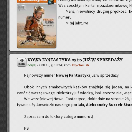
Was ze­schły­mi kar­ta­mi paź­dzier­ni­ko­wej N
Mars, nie­wol­ni­cy dru­giej pręd­ko­ści
nu­me­ru.
Miłej lek­tu­ry!
NOWA FANTASTYKA 09/15 JUŻ W SPRZEDAŻY
49
kom
beryl
|
27.08.15, g. 18:24
| kom.
PsychoFish
Naj­now­szy numer
Nowej Fan­ta­sty­ki
już w sprze­da­ży!
Obok in­nych sma­ko­wi­tych ką­sków znaj­du­je się jeden, na 
zwró­cić waszą uwagę. Nie­któ­rzy już wie­dzą, inni jesz­cze nie, więc
We wrze­śnio­wej Nowej Fan­ta­sty­ce, do­kład­nie na stro­nie 28, z
tyw­nej użyt­kow­nicz­ki na­sze­go por­ta­lu,
Alek­san­dry Bu­czek-Sta­
Za­pra­szam do lek­tu­ry ca­łe­go nu­me­ru :)
PS