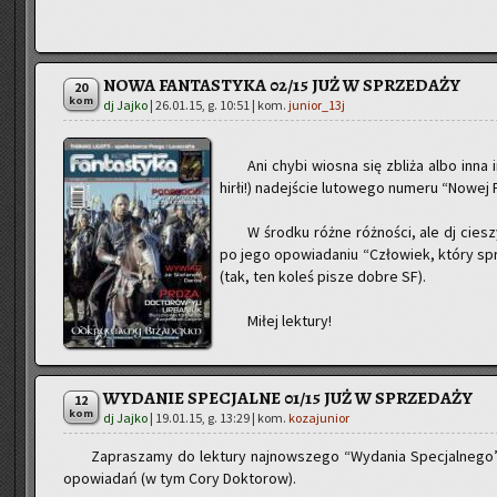
NOWA FANTASTYKA 02/15 JUŻ W SPRZEDAŻY
20
kom
dj Jajko
|
26.01.15, g. 10:51
| kom.
junior_13j
Ani chybi wio­sna się zbli­ża albo inna in­
hirłi!) na­dej­ście lu­to­we­go nu­me­ru “Nowej F
W środ­ku różne róż­no­ści, ale dj cie­s
po jego opo­wia­da­niu “Czło­wiek, który sp
(tak, ten koleś pisze dobre SF).
Miłej lek­tu­ry!
WYDANIE SPECJALNE 01/15 JUŻ W SPRZEDAŻY
12
kom
dj Jajko
|
19.01.15, g. 13:29
| kom.
kozajunior
Za­pra­sza­my do lek­tu­ry naj­now­sze­go “Wy­da­nia Spe­cjal­ne­g
opo­wia­dań (w tym Cory Dok­to­row).