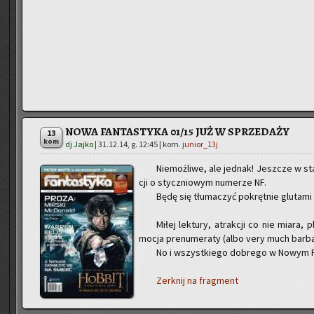
NOWA FANTASTYKA 01/15 JUŻ W SPRZEDAŻY
13
kom
dj Jajko
|
31.12.14, g. 12:45
| kom.
junior_13j
Nie­moż­li­we, ale jed­nak! Jesz­cze w st
cji o stycz­nio­wym nu­me­rze NF.
Będę się tłu­ma­czyć po­kręt­nie glu­ta­mi 
Miłej lek­tu­ry, atrak­cji co nie miara, p
mo­cja pre­nu­me­ra­ty (albo very much bar­ba­
No i wszyst­kie­go do­bre­go w Nowym 
Zer­k­nij na frag­ment