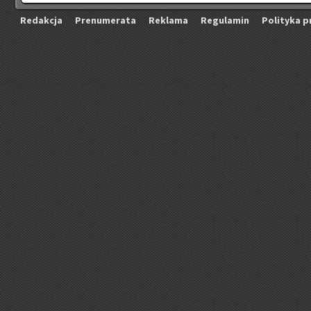
Re­dak­cja
Pre­nu­me­ra­ta
Re­kla­ma
Re­gu­la­min
Po­li­ty­ka p