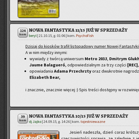
NOWA FANTASTYKA 11/15 JUŻ W SPRZEDAŻY
124
kom
beryl
|
21.10.15, g. 01:06
| kom.
PsychoFish
Dzi­siaj do kio­sków tra­fił li­sto­pa­do­wy numer Nowej Fan­ta­sty­ki
A w nim mię­dzy in­ny­mi:
wywiady z twórcą uniwersum
Metro 203
3
,
Dmitrym Gluk
Jaume Balagueró
, odpowiedzialnym za trzy części
[REC]
,
opowiadania
Adama Przechrzty
oraz dwukrotnie nagrodz
Elizabeth Bear,
i znacz­nie, znacz­nie wię­cej :) Spis tre­ści do­stęp­ny w roz­wi­nię­
NOWA FANTASTYKA 10/15 JUŻ W SPRZEDAŻY
39
kom
dj Jajko
|
24.09.15, g. 14:26
| kom.
tojestniewazne
Je­sień na­de­szła, dzień coraz krót­sz
rze­czy­wi­sto­ści spra­wia, ze za­le­d­wie 