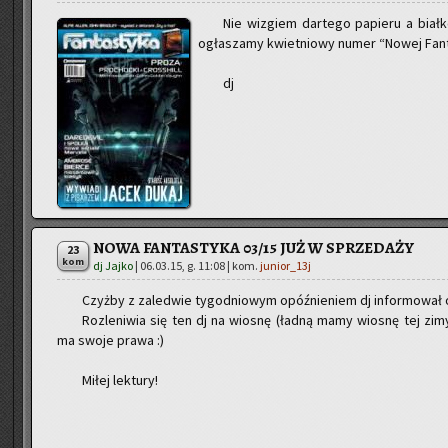
Nie wi­zgiem dar­te­go pa­pie­ru a biał­
ogła­sza­my kwiet­nio­wy numer “Nowej Fan­ta­s
dj
NOWA FANTASTYKA 03/15 JUŻ W SPRZEDAŻY
23
kom
dj Jajko
|
06.03.15, g. 11:08
| kom.
junior_13j
Czyż­by z za­le­d­wie ty­go­dnio­wym opóź­nie­niem dj in­for­mo­w
Roz­le­ni­wia się ten dj na wio­snę (ładną mamy wio­snę tej zim
ma swoje prawa :)
Miłej lek­tu­ry!