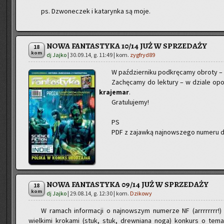
ps. Dzwo­ne­czek i ka­ta­ryn­ka są moje.
NOWA FANTASTYKA 10/14 JUŻ W SPRZEDAŻY
18
kom
dj Jajko
|
30.09.14, g. 11:49
| kom.
zygfryd89
W paź­dzier­ni­ku pod­krę­ca­my ob­ro­ty –
Za­chę­ca­my do lek­tu­ry – w dzia­le opo
kra­je­mar
.
Gra­tu­lu­je­my!
PS
PDF z za­jaw­ką naj­now­sze­go nu­me­ru 
NOWA FANTASTYKA 09/14 JUŻ W SPRZEDAŻY
18
kom
dj Jajko
|
29.08.14, g. 12:30
| kom.
Dzikowy
W ra­mach in­for­ma­cji o naj­now­szym nu­me­rze NF (arrrrrrrr!) za­s
wiel­ki­mi kro­ka­mi (stuk, stuk, drew­nia­na noga) kon­kurs o te­ma­ty