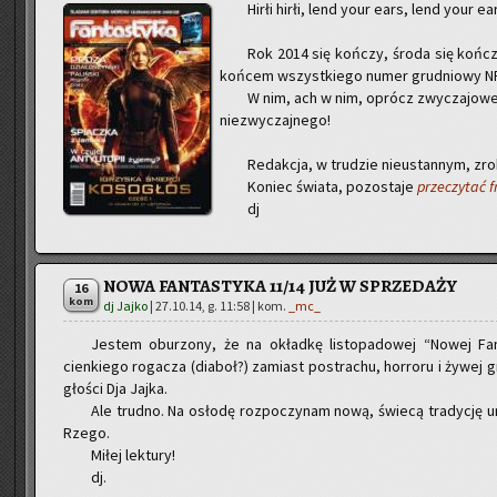
Hirłi hirłi, lend your ears, lend your ea
Rok 2014 się koń­czy, środa się koń­cz
koń­cem wszyst­kie­go numer gru­dnio­wy NF
W nim, ach w nim, oprócz zwy­cza­jo­wej 
nie­zwy­czaj­ne­go!
Re­dak­cja, w tru­dzie nie­ustan­nym, zro­
Ko­niec świa­ta, po­zo­sta­je
prze­czy­tać 
dj
NOWA FANTASTYKA 11/14 JUŻ W SPRZEDAŻY
16
kom
dj Jajko
|
27.10.14, g. 11:58
| kom.
_mc_
Je­stem obu­rzo­ny, że na okład­kę li­sto­pa­do­wej “Nowej Fan­t
cien­kie­go ro­ga­cza (dia­boł?) za­miast po­stra­chu, hor­ro­ru i żywej 
gło­ści Dja Jajka.
Ale trud­no. Na osło­dę roz­po­czy­nam nową, świe­cą tra­dy­cję u
Rze­go.
Miłej lek­tu­ry!
dj.