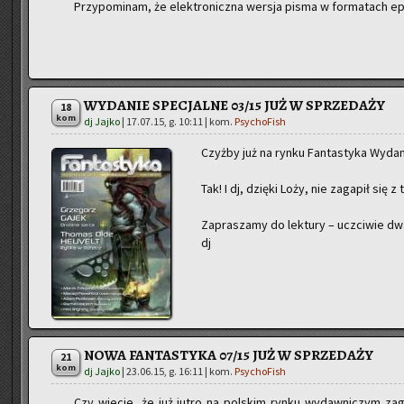
Przy­po­mi­nam, że elek­tro­nicz­na wer­sja pisma w for­ma­tach ep
WYDANIE SPECJALNE 03/15 JUŻ W SPRZEDAŻY
18
kom
dj Jajko
|
17.07.15, g. 10:11
| kom.
PsychoFish
Czyż­by już na rynku Fan­ta­sty­ka Wy­da­
Tak! I dj, dzię­ki Loży, nie za­ga­pił się 
Za­pra­sza­my do lek­tu­ry – uczci­wie dw
dj
NOWA FANTASTYKA 07/15 JUŻ W SPRZEDAŻY
21
kom
dj Jajko
|
23.06.15, g. 16:11
| kom.
PsychoFish
Czy wie­cie, że już jutro na pol­skim rynku wy­daw­ni­czym za­