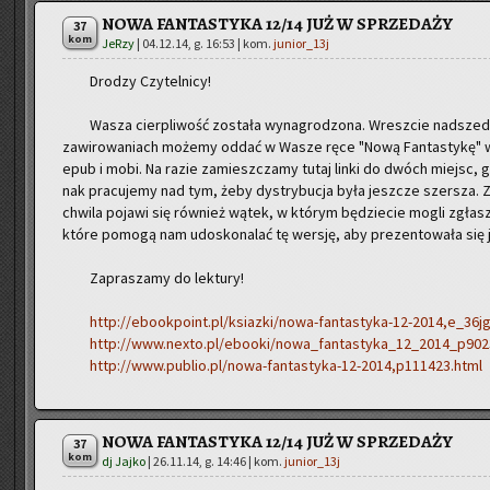
NOWA FANTASTYKA 12/14 JUŻ W SPRZEDAŻY
37
kom
JeRzy
|
04.12.14, g. 16:53
| kom.
junior_13j
Dro­dzy Czy­tel­ni­cy!
Wasza cier­pli­wość zo­sta­ła wy­na­gro­dzo­na. Wresz­cie nad­sz
za­wi­ro­wa­niach mo­że­my oddać w Wasze ręce "Nową Fan­ta­sty­kę" w
epub i mobi. Na razie za­miesz­cza­my tutaj linki do dwóch miejsc, g
nak pra­cu­je­my nad tym, żeby dys­try­bu­cja była jesz­cze szer­sza. Z
chwi­la po­ja­wi się rów­nież wątek, w któ­rym bę­dzie­cie mogli zgła­
które po­mo­gą nam udo­sko­na­lać tę wer­sję, aby pre­zen­to­wa­ła się ja
Za­pra­sza­my do lek­tu­ry!
http://ebookpoint.pl/ksiazki/nowa-fantastyka-12-2014,e_36j
http://www.nexto.pl/ebooki/nowa_fantastyka_12_2014_p902
http://www.publio.pl/nowa-fantastyka-12-2014,p111423.html
NOWA FANTASTYKA 12/14 JUŻ W SPRZEDAŻY
37
kom
dj Jajko
|
26.11.14, g. 14:46
| kom.
junior_13j