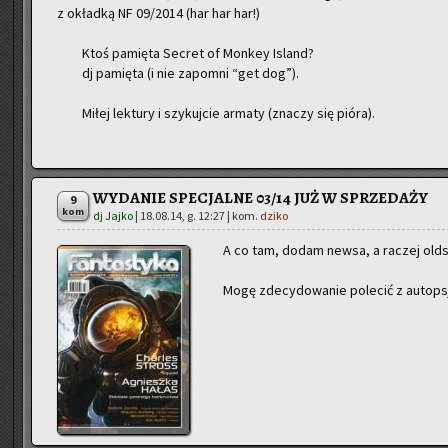
z okład­ką NF 09/2014 (har har har!)
Ktoś pa­mię­ta Se­cret of Mon­key Is­land?
dj pa­mię­ta (i nie za­po­mni “get dog”).
Miłej lek­tu­ry i szy­kuj­cie ar­ma­ty (zna­czy się pióra).
WYDANIE SPECJALNE 03/14 JUŻ W SPRZEDAŻY
9
kom
dj Jajko
|
18.08.14, g. 12:27
| kom.
dziko
A co tam, dodam newsa, a ra­czej oldsa
Mogę zde­cy­do­wa­nie po­le­cić z au­top­sj