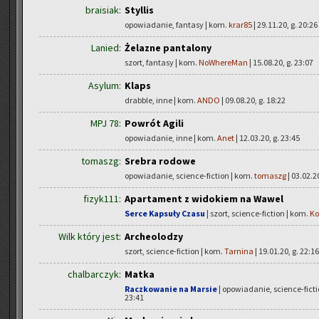
braisiak:
Styllis
opowiadanie, fantasy | kom.
krar85
| 29.11.20, g. 20:26
Lanied:
Żelazne pantalony
szort, fantasy | kom.
NoWhereMan
| 15.08.20, g. 23:07
Asylum:
Klaps
drabble, inne | kom.
ANDO
| 09.08.20, g. 18:22
MPJ 78:
Powrót Agili
opowiadanie, inne | kom.
Anet
| 12.03.20, g. 23:45
tomaszg:
Srebra rodowe
opowiadanie, science-fiction | kom.
tomaszg
| 03.02.20
fizyk111:
Apartament z widokiem na Wawel
Serce Kapsuły Czasu
| szort, science-fiction | kom.
Ko
Wilk który jest:
Archeolodzy
szort, science-fiction | kom.
Tarnina
| 19.01.20, g. 22:16
chalbarczyk:
Matka
Raczkowanie na Marsie
| opowiadanie, science-fict
23:41