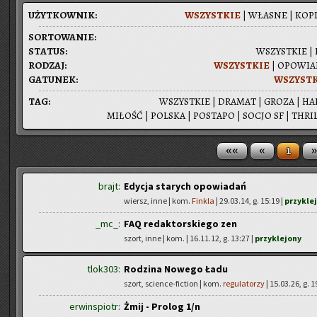
UŻYT­KOW­NIK:
WSZYST­KIE
|
WŁA­SNE
|
KOPI
SOR­TO­WA­NIE:
STA­TUS:
WSZYST­KIE
|
RO­DZAJ:
WSZYST­KIE
|
OPO­WIA­
GA­TU­NEK:
WSZYST­
TAG:
WSZYST­KIE
|
DRA­MAT
|
GROZA
|
HA
MI­ŁOŚĆ
|
POL­SKA
|
PO­STA­PO
|
SOCJO SF
|
THRIL
««
«
»
1
brajt:
Edycja starych opowiadań
wiersz, inne | kom.
Finkla
| 29.03.14, g. 15:19 |
przykle
_mc_:
FAQ redaktorskiego zen
szort, inne | kom.
| 16.11.12, g. 13:27 |
przyklejony
tlok303:
Rodzina Nowego Ładu
szort, science-fiction | kom.
regulatorzy
| 15.03.26, g. 1
erwinspiotr:
Żmij - Prolog 1/n