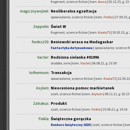
fragment, science-fiction | kom.
bruce
| 02.12.25, g. 13
magicznywojtek:
Neoliberalna egzaltacja
opowiadanie, science-fiction | kom.
Finkla
| 27.09.25, 
Zeppelin:
Świat W
fragment, science-fiction | kom.
Koala75
| 30.03.25, g.
feniks103:
Beniowski wraca na Madagaskar
Fantastyka Antynaukowa
| opowiadanie, science-fi
Vacter:
Rodzinna sielanka #01996
drabble, inne | kom.
Vacter
| 06.08.22, g. 23:59
tothemoon:
Transakcja
opowiadanie, science-fiction | kom.
Koala75
| 22.05.22
Asylum:
Nieoceniona pomoc markietanek
szort, science-fiction | kom.
Asylum
| 08.11.21, g. 02:13
Zatrakus:
Produkt
szort, science-fiction | kom.
Finkla
| 25.06.21, g. 14:16
Finkla:
Świąteczna gorączka
Konkurs świąteczny 2020
| szort, science-fiction | k