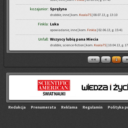
kozajunior:
Sprężyna
drabble, inne | kom.
Koala75
| 08.07.13, g. 13:10
Finkla:
Luka
opowiadanie, inne | kom.
Finkla
| 02.06.13, g. 15:41
Unfall:
Wszyscy lubią pana Miecia
drabble, science-fiction | kom.
Koala75
| 10.04.13, g. 1
««
«
»
1
Re­dak­cja
Pre­nu­me­ra­ta
Re­kla­ma
Re­gu­la­min
Po­li­ty­ka p