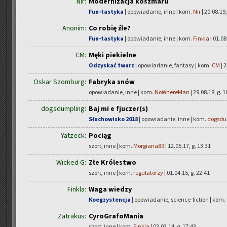
Nir:
Modernizacja koszmaru
Fun-tastyka
| opowiadanie, inne | kom.
Nir
| 20.08.19,
Anonim:
Co robię źle?
Fun-tastyka
| opowiadanie, inne | kom.
Finkla
| 01.08
CM:
Męki piekielne
Odzyskać twarz
| opowiadanie, fantasy | kom.
CM
| 2
Oskar Szomburg:
Fabryka snów
opowiadanie, inne | kom.
NoWhereMan
| 29.08.18, g. 1
dogsdumpling:
Baj mi e fjuczer(s)
Słuchowisko 2018
| opowiadanie, inne | kom.
dogsdu
Yatzeck:
Pociąg
szort, inne | kom.
Morgiana89
| 12.05.17, g. 13:31
Wicked G:
Złe Królestwo
szort, inne | kom.
regulatorzy
| 01.04.15, g. 22:41
Finkla:
Waga wiedzy
Koegzystencja
| opowiadanie, science-fiction | kom.
Zatrakus:
CyroGrafoMania
szort, inne | kom.
Finkla
| 03.03.14, g. 17:43