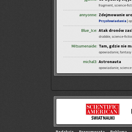
fragment, science-fict
annyonne:
Zdejmowanie uro
Przysłowiadania
| o
Blue_Ice:
Atak dronów za
drabble, science-ficti
Mitsumenaide:
Tam, gdzie nie 
opowiadanie, fantasy
michal3:
Astronauta
opowiadanie, science-
Re­dak­cja
Pre­nu­me­ra­ta
Re­kla­ma