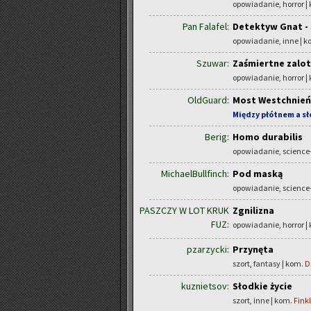
opowiadanie, horror |
Pan Falafel:
Detektyw Gnat -
opowiadanie, inne | 
Szuwar:
Zaśmiertne zalot
opowiadanie, horror |
OldGuard:
Most Westchnień
Między płótnem a s
Berig:
Homo durabilis
opowiadanie, science-
MichaelBullfinch:
Pod maską
opowiadanie, science-
PASZCZY W LOT KRUK
Zgnilizna
FUZ:
opowiadanie, horror |
pzarzycki:
Przynęta
szort, fantasy | kom.
D
kuznietsov:
Słodkie życie
szort, inne | kom.
Fink