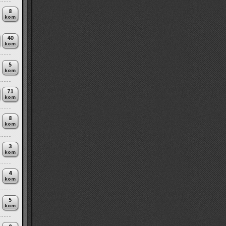
8
kom
40
kom
5
kom
71
kom
8
kom
3
kom
4
kom
5
kom