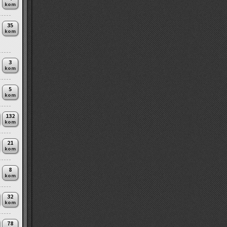
kom
35
kom
3
kom
5
kom
132
kom
21
kom
8
kom
32
kom
78