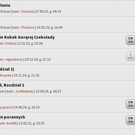
łania
fiction | kom.
Tarnina
| 27.09.25, g. 04:19
fiction | kom.
TheGuru
| 24.03.25, g. 16:49
ie Kubek Gorącej Czekolady
OK
bib
kom.
Finkla
| 11.01.25, g. 23:38
1
pkt
kom.
regulatorzy
| 29.12.24, g. 22:13
dział 1)
Ananke
| 19.11.24, g. 11:16
d, Rozdział 1
ion | kom.
JustNobody
| 15.09.24, g. 00:23
OK
bib
y pisarz
| 24.06.24, g. 16:14
in porannych
OK
bib
 kom.
krar85
| 15.02.23, g. 20:35