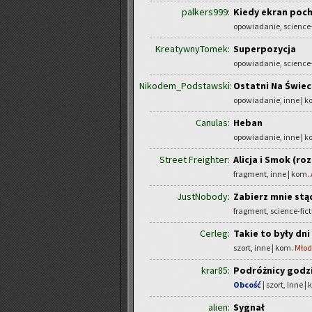
palkers999:
Kiedy ekran poch
opowiadanie, science-
KreatywnyTomek:
Superpozycja
opowiadanie, science-
Nikodem_Podstawski:
Ostatni Na Świec
opowiadanie, inne | 
Canulas:
Heban
opowiadanie, inne | 
Street Freighter:
Alicja i Smok (roz
fragment, inne | kom.
JustNobody:
Zabierz mnie stą
fragment, science-fict
Cerleg:
Takie to były dni
szort, inne | kom.
Młod
krar85:
Podróżnicy godz
Obcość
| szort, inne |
alien:
Sygnał