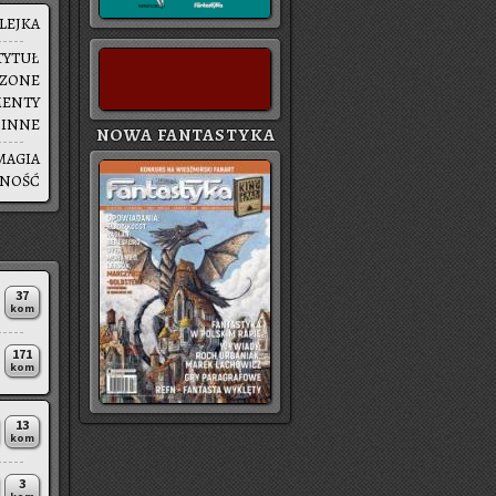
LEJ­KA
TYTUŁ
SZO­NE
MEN­TY
|
INNE
NOWA FANTASTYKA
MAGIA
SNOŚĆ
37
kom
171
kom
13
kom
3