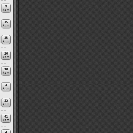
9
kom
15
kom
15
kom
10
kom
30
kom
4
kom
12
kom
41
kom
4