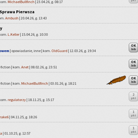
pkt
 kom.
MichaelBullfinch
| 23.04.26, g. 08:17
 Sprawa Pierwsza
kom.
Ambush
| 20.04.26, g. 13:43
y
 kom.
L.Keller
| 15.04.26, g. 10:30
OK
bib
łowem
| opowiadanie, inne | kom.
OldGuard
| 12.03.26, g. 19:34
OK
bib
fiction | kom.
Anet
| 08.02.26, g. 23:51
OK
bib
fiction | kom.
MichaelBullfinch
| 03.01.26, g. 18:21
2
pkt
 kom.
regulatorzy
| 18.11.25, g. 15:17
1
pkt
rake6
| 04.11.25, g. 18:26
1
pkt
la
| 01.10.25, g. 12:57