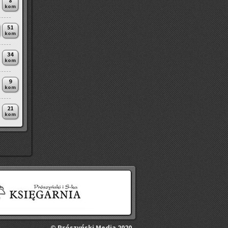
8
kom
51
kom
34
kom
9
kom
21
kom
©
Pró­szyń­ski Media 2020