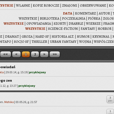
YST­KIE
|
WŁA­SNE
|
KOPIE RO­BO­CZE
|
ZNA­JO­MI
|
OB­SER­WO­WA­NE
|
KO­
DATA
|
KO­MEN­TARZ
|
AUTOR
|
WSZYST­KIE
|
BI­BLIO­TE­KA
|
PO­CZE­KAL­NIA
|
PIÓR­KA
|
ZGŁO­
WSZYST­KIE
|
OPO­WIA­DA­NIA
|
SZOR­TY
|
DRAB­BLE
|
WIER­SZE
|
FRAG­
WSZYST­KIE
|
SCIEN­CE-FIC­TION
|
FAN­TA­SY
|
HOR­ROR
IE
|
DRA­MAT
|
GROZA
|
HARD SF
|
HI­STO­RIA ALT.
|
HUMOR
|
KRY­MI­NAŁ
|
­STA­PO
|
SOCJO SF
|
THRIL­LER
|
URBAN FAN­TA­SY
|
WOJNA
|
WSPÓŁ­CZE­
««
«
»
»»
1
2
opowiadań
kla
| 29.03.14, g. 15:19 |
przyklejony
ego zen
11.12, g. 13:27 |
przyklejony
3
pkt
kom.
Mehiko
| 03.05.26, g. 21:57
1