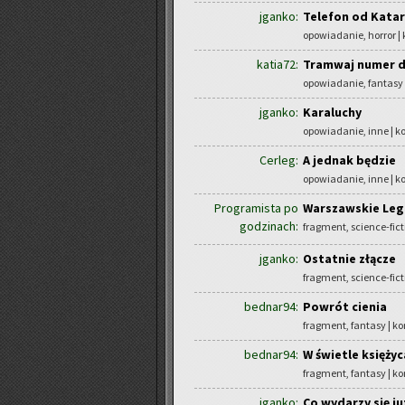
jganko:
Telefon od Kata
opowiadanie, horror |
katia72:
Tramwaj numer d
opowiadanie, fantasy
jganko:
Karaluchy
opowiadanie, inne | 
Cerleg:
A jednak będzie
opowiadanie, inne | 
Programista po
Warszawskie Lege
godzinach:
fragment, science-fict
jganko:
Ostatnie złącze
fragment, science-fict
bednar94:
Powrót cienia
fragment, fantasy | k
bednar94:
W świetle księżyc
fragment, fantasy | k
jganko:
Co wydarzy się j