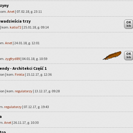
rzyny
 kom.
Anet
| 07.02.18, g. 23:11
wadzieścia trzy
OK
bib
 | kom.
katia72
| 25.01.18, g. 09:14
kom.
Anet
| 24.01.18, g. 12:01
OK
bib
kom.
zygfryd89
| 04.01.18, g. 10:59
ndy - Architekci Część 1
ion | kom.
Finkla
| 15.12.17, g. 12:36
ion | kom.
regulatorzy
| 13.12.17, g. 09:28
om.
regulatorzy
| 07.12.17, g. 19:43
a
om.
Anet
| 26.11.17, g. 10:30
utro