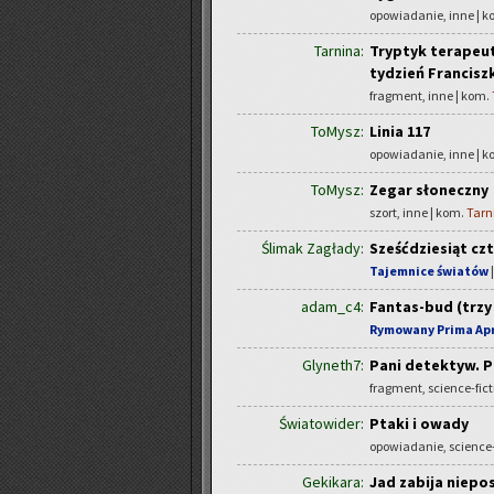
opowiadanie, inne | 
Tarnina:
Tryptyk terapeuty
tydzień Francisz
fragment, inne | kom.
ToMysz:
Linia 117
opowiadanie, inne | 
ToMysz:
Zegar słoneczny
szort, inne | kom.
Tarn
Ślimak Zagłady:
Sześćdziesiąt cz
Tajemnice światów
adam_c4:
Fantas-bud (trz
Rymowany Prima Apr
Glyneth7:
Pani detektyw. P
fragment, science-fict
Światowider:
Ptaki i owady
opowiadanie, science-
Gekikara:
Jad zabija niepo