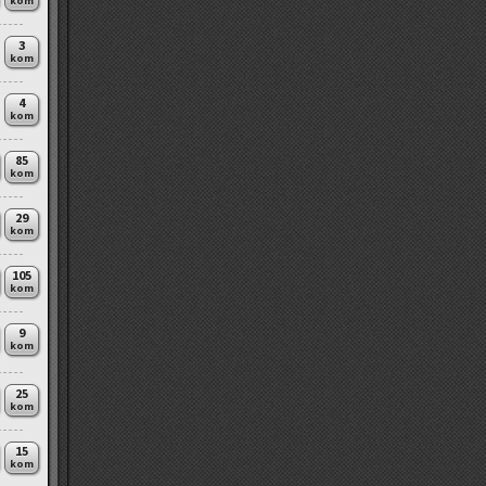
kom
3
kom
4
kom
85
kom
29
kom
105
kom
9
kom
25
kom
15
kom