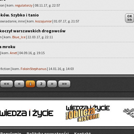
ion | kom.
regulatorzy
| 08.11.17, g. 22:57
ków. Szybko i tanio
OK
bib
powiadanie, inne | kom.
kozajunior
| 01.07.17, g. 21:57
skoczył warszawskich drogowców
on | kom.
Blue_Ice
| 22.03.17, g. 22:11
ma mroku
 | kom.
Anet
| 04.09.16, g. 19:15
fiction | kom.
FoloinStephanus
| 14.01.16, g. 14:03
««
«
»
»»
1
2
Re­gu­la­min
Po­li­ty­ka pry­wat­no­ści
Kon­takt