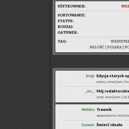
UŻYT­KOW­NIK:
WSZ
SOR­TO­WA­NIE:
STA­TUS:
RO­DZAJ:
GA­TU­NEK:
TAG:
WSZYST­K
MI­ŁOŚĆ
|
POL­SKA
|
PO
brajt:
Edycja starych 
wiersz, inne | kom.
Fin
_mc_:
FAQ redaktorski
szort, inne | kom.
| 16.
Mehiko:
Trawnik
opowiadanie, inne | 
Szuwar:
Śmierć ideału