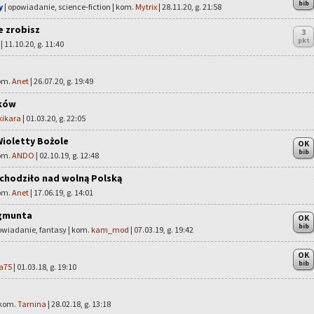
bib
y
| opowiadanie, science-fiction | kom.
Mytrix
| 28.11.20, g. 21:58
ie zrobisz
3
pkt
| 11.10.20, g. 11:40
kom.
Anet
| 26.07.20, g. 19:49
ików
kikara
| 01.03.20, g. 22:05
ioletty Bożole
OK
bib
kom.
ANDO
| 02.10.19, g. 12:48
chodziło nad wolną Polską
kom.
Anet
| 17.06.19, g. 14:01
ygmunta
OK
bib
owiadanie, fantasy | kom.
kam_mod
| 07.03.19, g. 19:42
OK
bib
a75
| 01.03.18, g. 19:10
 kom.
Tarnina
| 28.02.18, g. 13:18