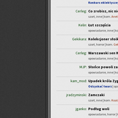
Konkurs eklektyczn
Cerleg:
Co zrobisz, nic n
szort, inne | kom.
Anet
Kelin:
Łut szczęścia
opowiadanie, inne | 
Gekikara:
Kolekcjoner sło
szort, horror | kom.
Ge
Cerleg:
Warszawski sen W
opowiadanie, inne | 
MJP:
Słońce powoli za
opowiadanie, inne | 
kam_mod:
Upadek króla Z
Odzyskać twarz
| op
jradzyminski:
Zamczaki
szort, inne | kom.
Koal
jganko:
Podług woli
opowiadanie, horror |