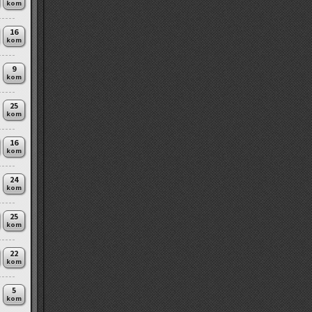
kom
16
kom
9
kom
25
kom
16
kom
24
kom
25
kom
22
kom
5
kom