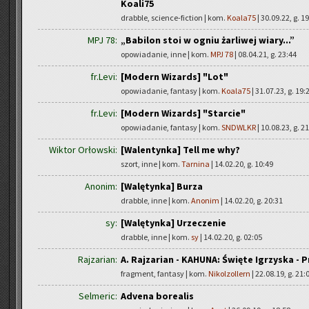
Koali75
drabble, science-fiction | kom.
Koala75
| 30.09.22, g. 1
MPJ 78:
„Babilon stoi w ogniu żarliwej wiary...”
opowiadanie, inne | kom.
MPJ 78
| 08.04.21, g. 23:44
fr.Levi:
[Modern Wizards] "Lot"
opowiadanie, fantasy | kom.
Koala75
| 31.07.23, g. 19:
fr.Levi:
[Modern Wizards] "Starcie"
opowiadanie, fantasy | kom.
SNDWLKR
| 10.08.23, g. 2
Wiktor Orłowski:
[Walentynka] Tell me why?
szort, inne | kom.
Tarnina
| 14.02.20, g. 10:49
Anonim:
[Walętynka] Burza
drabble, inne | kom.
Anonim
| 14.02.20, g. 20:31
sy:
[Walętynka] Urzeczenie
drabble, inne | kom.
sy
| 14.02.20, g. 02:05
Rajzarian:
A. Rajzarian - KAHUNA: Święte Igrzyska - 
fragment, fantasy | kom.
Nikolzollern
| 22.08.19, g. 21:
Selmeric:
Advena borealis