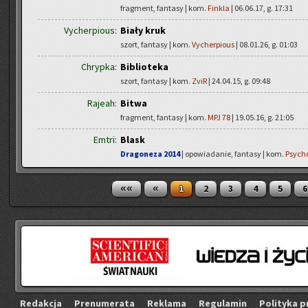
fragment, fantasy | kom.
Finkla
| 06.06.17, g. 17:31
Vycherpious:
Biały kruk
szort, fantasy | kom.
Vycherpious
| 08.01.26, g. 01:03
Chrypka:
Biblioteka
szort, fantasy | kom.
ZviR
| 24.04.15, g. 09:48
Rajeah:
Bitwa
fragment, fantasy | kom.
MPJ 78
| 19.05.16, g. 21:05
Emtri:
Blask
Dragoneza 2014
| opowiadanie, fantasy | kom.
Psych
««
«
1
2
3
4
5
6
Re­dak­cja
Pre­nu­me­ra­ta
Re­kla­ma
Re­gu­la­min
Po­li­ty­ka p