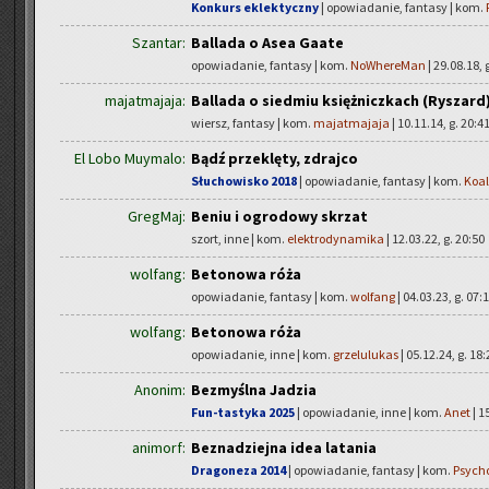
Konkurs eklektyczny
| opowiadanie, fantasy | kom.
Szantar:
Ballada o Asea Gaate
opowiadanie, fantasy | kom.
NoWhereMan
| 29.08.18, 
majatmajaja:
Ballada o siedmiu księżniczkach (Ryszard
wiersz, fantasy | kom.
majatmajaja
| 10.11.14, g. 20:4
El Lobo Muymalo:
Bądź przeklęty, zdrajco
Słuchowisko 2018
| opowiadanie, fantasy | kom.
Koa
GregMaj:
Beniu i ogrodowy skrzat
szort, inne | kom.
elektrodynamika
| 12.03.22, g. 20:50
wolfang:
Betonowa róża
opowiadanie, fantasy | kom.
wolfang
| 04.03.23, g. 07:
wolfang:
Betonowa róża
opowiadanie, inne | kom.
grzelulukas
| 05.12.24, g. 18:
Anonim:
Bezmyślna Jadzia
Fun-tastyka 2025
| opowiadanie, inne | kom.
Anet
| 1
animorf:
Beznadziejna idea latania
Dragoneza 2014
| opowiadanie, fantasy | kom.
Psych