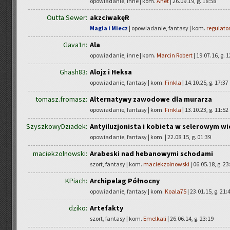
opowiadanie, inne | kom.
Anet
| 26.09.19, g. 18:58
Outta Sewer:
akzciwakęR
Magia i Miecz
| opowiadanie, fantasy | kom.
regulato
Gava1n:
Ala
opowiadanie, inne | kom.
Marcin Robert
| 19.07.16, g. 
Ghash83:
Alojz i Heksa
opowiadanie, fantasy | kom.
Finkla
| 14.10.25, g. 17:37
tomasz.fromasz:
Alternatywy zawodowe dla murarza
opowiadanie, fantasy | kom.
Finkla
| 13.10.23, g. 11:52
SzyszkowyDziadek:
Antyiluzjonista i kobieta w selerowym w
opowiadanie, fantasy | kom.
| 22.08.15, g. 01:39
maciekzolnowski:
Arabeski nad hebanowymi schodami
szort, fantasy | kom.
maciekzolnowski
| 06.05.18, g. 23
KPiach:
Archipelag Północny
opowiadanie, fantasy | kom.
Koala75
| 23.01.15, g. 21:
dziko:
Artefakty
szort, fantasy | kom.
Emelkali
| 26.06.14, g. 23:19