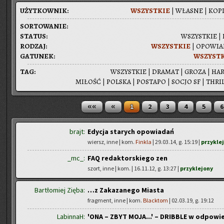
UŻYT­KOW­NIK:
WSZYST­KIE
|
WŁA­SNE
|
KOPI
SOR­TO­WA­NIE:
STA­TUS:
WSZYST­KIE
|
RO­DZAJ:
WSZYST­KIE
|
OPO­WIA­
GA­TU­NEK:
WSZYST­
TAG:
WSZYST­KIE
|
DRA­MAT
|
GROZA
|
HAR
MI­ŁOŚĆ
|
POL­SKA
|
PO­STA­PO
|
SOCJO SF
|
THRIL
««
«
1
2
3
4
5
6
brajt:
Edycja starych opowiadań
wiersz, inne | kom.
Finkla
| 29.03.14, g. 15:19 |
przykle
_mc_:
FAQ redaktorskiego zen
szort, inne | kom.
| 16.11.12, g. 13:27 |
przyklejony
Bartłomiej Zięba:
…z Zakazanego Miasta
fragment, inne | kom.
Blacktom
| 02.03.19, g. 19:12
LabinnaH:
'ONA – ZBYT MOJA...' – DRIBBLE w odpowie