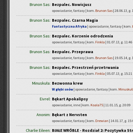
Brunon Sas:
Bezpalec. Nowicjusz
opowiadanie, fantasy | kom.
Brunon Sas
| 28.06.13, g. 
Brunon Sas:
Bezpalec. Czarna Magia
Fantastyczna Afryka
| opowiadanie, fantasy | kom.
Brunon Sas:
Bezpalec. Korzenie odrodzenia
opowiadanie, fantasy | kom.
Finkla
| 01.07.13, g. 11:46
Brunon Sas:
Bezpalec. Przeprawa
opowiadanie, fantasy | kom.
Brunon Sas
| 19.05.14, g. 
Brunon Sas:
Bezpalec. Przestrzeń przetrwania
opowiadanie, fantasy | kom.
Finkla
| 05.07.13, g. 15:21
Minuskuła:
Bezwonna krew
W głębi snów
| opowiadanie, fantasy | kom.
Minuskuł
Eivrel:
Bękart Apokalipsy
opowiadanie, inne | kom.
Koala75
| 11.01.15, g. 20:09
Anonim:
Bękart z Nervsten
opowiadanie, fantasy | kom.
Drewian
| 14.01.17, g. 15:
Charlie Eileen:
BIAŁE WRÓBLE - Rozdział 2: Pozytywka St