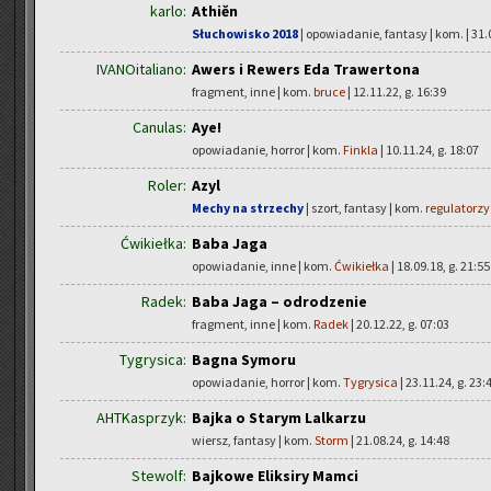
karlo:
Athiĕn
Słuchowisko 2018
| opowiadanie, fantasy | kom.
| 31.
IVANOitaliano:
Awers i Rewers Eda Trawertona
fragment, inne | kom.
bruce
| 12.11.22, g. 16:39
Canulas:
Aye!
opowiadanie, horror | kom.
Finkla
| 10.11.24, g. 18:07
Roler:
Azyl
Mechy na strzechy
| szort, fantasy | kom.
regulatorzy
Ćwikiełka:
Baba Jaga
opowiadanie, inne | kom.
Ćwikiełka
| 18.09.18, g. 21:55
Radek:
Baba Jaga – odrodzenie
fragment, inne | kom.
Radek
| 20.12.22, g. 07:03
Tygrysica:
Bagna Symoru
opowiadanie, horror | kom.
Tygrysica
| 23.11.24, g. 23:
AHTKasprzyk:
Bajka o Starym Lalkarzu
wiersz, fantasy | kom.
Storm
| 21.08.24, g. 14:48
Stewolf:
Bajkowe Eliksiry Mamci