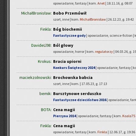
opowiadanie, fantasy | kom.
Anet
| 18.11.16, g. 08:07
MichałBronisław:
Bobo Przemówił
szort, inne | kom.
MichałBronisław
| 26.12.23, g. 19:42
Finkla:
Bóg biochemii
Fantastyczne gody
| opowiadanie, science-fiction |
DavideLl98:
Ból głowy
opowiadanie, horror | kom.
regulatorzy
| 04.03.26, g. 1
Krokus:
Bracia upiorni
Konkurs Świąteczny 2024
| opowiadanie, fantasy | 
maciekzolnowski:
Brochowska babcia
szort, inne | kom.
| 17.05.23, g. 17:13
bemik:
Bursztynowe serduszko
Fantastyczne dzieciństwo 2016
| opowiadanie, fan
BOTA:
Cena magii
Pierzyna 2014
| opowiadanie, fantasy | kom.
Koala75
Finkla:
Cena magii
opowiadanie, fantasy | kom.
Finkla
| 12.06.17, g. 19:36