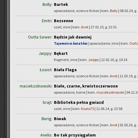
Bolly:
Bartek
opowiadanie, science-fiction | kom.
Bolly
| 08.02.24, g.
Emtri:
Bezsenne
szort, inne | kom.
Anet
| 27.01.15, g. 22:51
Outta Sewer:
Będzie jak dawniej
Tajemnice światów
| opowiadanie, inne | kom.
Outt
Jarppy:
Bękart
fragment, inne | kom.
Jarppy
| 12.02.16, g. 10:14
Łosiot:
Biała Flaga
opowiadanie, science-fiction | kom.
Anet
| 11.03.19, g.
maciekzolnowski:
Białe, czarne, krwistoczerwone
opowiadanie, horror | kom.
maciekzolnowski
| 04.12.2
brajt:
Biblioteka pełna gwiazd
szort, inne | kom.
Koala75
| 11.06.14, g. 23:58
Berig:
Biwak
opowiadanie, science-fiction | kom.
Anet
| 02.05.26, g.
Anelis:
Bo tak przysięgałam