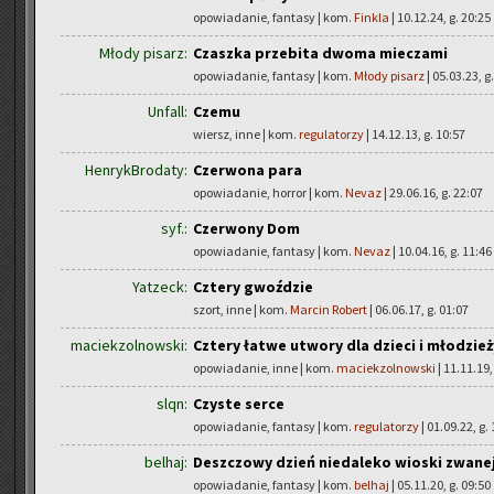
opowiadanie, fantasy | kom.
Finkla
| 10.12.24, g. 20:25
Młody pisarz:
Czaszka przebita dwoma mieczami
opowiadanie, fantasy | kom.
Młody pisarz
| 05.03.23, g
Unfall:
Czemu
wiersz, inne | kom.
regulatorzy
| 14.12.13, g. 10:57
HenrykBrodaty:
Czerwona para
opowiadanie, horror | kom.
Nevaz
| 29.06.16, g. 22:07
syf.:
Czerwony Dom
opowiadanie, fantasy | kom.
Nevaz
| 10.04.16, g. 11:46
Yatzeck:
Cztery gwoździe
szort, inne | kom.
Marcin Robert
| 06.06.17, g. 01:07
maciekzolnowski:
Cztery łatwe utwory dla dzieci i młodzież
opowiadanie, inne | kom.
maciekzolnowski
| 11.11.19,
slqn:
Czyste serce
opowiadanie, fantasy | kom.
regulatorzy
| 01.09.22, g.
belhaj:
Deszczowy dzień niedaleko wioski zwane
opowiadanie, fantasy | kom.
belhaj
| 05.11.20, g. 09:50