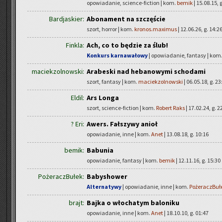
opowiadanie, science-fiction | kom.
bemik
| 15.08.15, 
Bardjaskier:
Abonament na szczęście
szort, horror | kom.
kronos.maximus
| 12.06.26, g. 14:2
Finkla:
Ach, co to będzie za ślub!
Konkurs karnawałowy
| opowiadanie, fantasy | kom
maciekzolnowski:
Arabeski nad hebanowymi schodami
szort, fantasy | kom.
maciekzolnowski
| 06.05.18, g. 23
Eldil:
Ars Longa
szort, science-fiction | kom.
Robert Raks
| 17.02.24, g. 2
? Eri:
Awers. Fałszywy anioł
opowiadanie, inne | kom.
Anet
| 13.08.18, g. 10:16
bemik:
Babunia
opowiadanie, fantasy | kom.
bemik
| 12.11.16, g. 15:30
PożeraczBułek:
Babyshower
Alternatywy
| opowiadanie, inne | kom.
PożeraczBuł
brajt:
Bajka o włochatym baloniku
opowiadanie, inne | kom.
Anet
| 18.10.10, g. 01:47