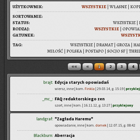
UŻYT­KOW­NIK:
WSZYST­KIE
|
WŁA­SNE
|
KOPI
SOR­TO­WA­NIE:
STA­TUS:
WSZYST­KIE
|
RO­DZAJ:
WSZYST­KIE
|
OPO­WIA­
GA­TU­NEK:
WSZYST­
TAG:
WSZYST­KIE
|
DRA­MAT
|
GROZA
|
HA
MI­ŁOŚĆ
|
POL­SKA
|
PO­STA­PO
|
SOCJO SF
|
THRIL
««
«
1
2
3
4
brajt:
Edycja starych opowiadań
wiersz, inne | kom.
Finkla
| 29.03.14, g. 15:19 |
przykle
_mc_:
FAQ redaktorskiego zen
szort, inne | kom.
| 16.11.12, g. 13:27 |
przyklejony
landgraf:
"Zagłada Haremu"
opowiadanie, inne | kom.
domek
| 12.07.15, g. 08:42
Blackburn:
Aberracja