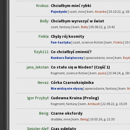
Krokus:
Chciałbym mieć rybki
Pojedynki
| szort, inne | kom.
Ananke
| 20.10.22, g. 18
Bolly:
Chciałbym wyruszyć w świat
szort, fantasy | kom.
Bolly
| 05.08.22, g. 13:42
Finkla:
Chyży rój kosmity
Fun-tastyka
| szort, science-fiction | kom.
Finkla
| 10.
fizyk111:
Co chciałbyś zmienić?
Konkurs Świąteczny
| opowiadanie, inne | kom.
fizy
jana_lekstan:
Co stało się w Nisden? (Część 1)
fragment, science-fiction | kom.
pusia
| 23.04.24, g. 18
Nevaz:
Córka Czarnoksiężnika
Nie widzę nie słyszę
| opowiadanie, fantasy | kom.
N
Igor Przybył:
Cudowna Kraina (Prolog)
fragment, fantasy | kom.
Ambush
| 22.09.22, g. 15:29
Berig:
Czarne oksfordy
drabble, inne | kom.
Berig
| 10.03.26, g. 21:35
Sinister-Alef:
Czas odpłaty