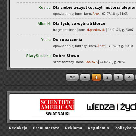
Realuc:
Dla ciebie wszystko, czyli historia ulepio
opowiadanie, inne | kom.
Anet
| 02.07.18, g. 11:03
Allen N.:
Dla tych, co wybrali Morze
fragment, inne | kom.
d.pankovski
| 14.01.26, g. 23:07
Yuuki:
Do zobaczenia
opowiadanie, fantasy | kom.
Anet
| 17.09.19, g. 20:10
StaryScislaka:
Dobre Słowo
szort, fantasy | kom.
Koala75
| 24.02.26, g. 20:52
««
«
1
2
3
4
Re­dak­cja
Pre­nu­me­ra­ta
Re­kla­ma
Re­gu­la­min
Po­li­ty­ka p