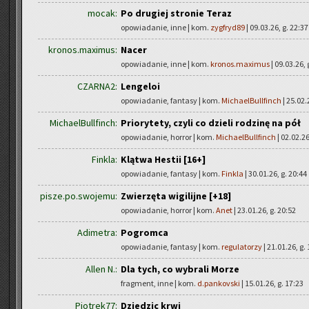
mocak:
Po drugiej stronie Teraz
opowiadanie, inne | kom.
zygfryd89
| 09.03.26, g. 22:37
kronos.maximus:
Nacer
opowiadanie, inne | kom.
kronos.maximus
| 09.03.26, 
CZARNA2:
Lengeloi
opowiadanie, fantasy | kom.
MichaelBullfinch
| 25.02.
MichaelBullfinch:
Priorytety, czyli co dzieli rodzinę na pół
opowiadanie, horror | kom.
MichaelBullfinch
| 02.02.26
Finkla:
Klątwa Hestii [16+]
opowiadanie, fantasy | kom.
Finkla
| 30.01.26, g. 20:44
pisze.po.swojemu:
Zwierzęta wigilijne [+18]
opowiadanie, horror | kom.
Anet
| 23.01.26, g. 20:52
Adimetra:
Pogromca
opowiadanie, fantasy | kom.
regulatorzy
| 21.01.26, g.
Allen N.:
Dla tych, co wybrali Morze
fragment, inne | kom.
d.pankovski
| 15.01.26, g. 17:23
Piotrek77:
Dziedzic krwi