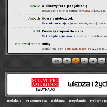
Realuc:
Wiklinowy fotel pod jabłonią
opowiadanie, science-fiction | kom.
Realuc
| 27.08.25, 
Ambush:
Odyseja niebożątek
Nawiedzone miejsca
| opowiadanie, horror | kom.
A
BettB:
Pierwszy stopień do nieba
Na krawędzi pojmowania
| szort, science-fiction | k
Bartkowski.robert:
Ruiny
wiersz, inne | kom.
Bartkowski.robert
| 30.07.25, g. 15:
««
«
1
2
3
4
Re­dak­cja
Pre­nu­me­ra­ta
Re­kla­ma
Re­gu­la­min
Po­li­ty­ka p