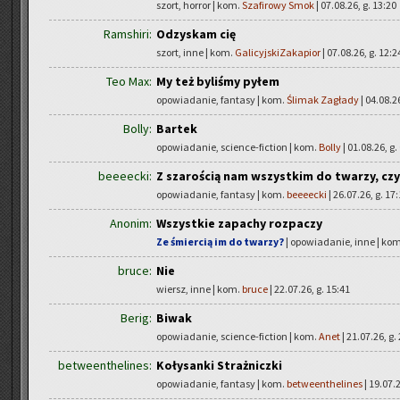
szort, horror | kom.
Szafirowy Smok
| 07.08.26, g. 13:20
Ramshiri:
Odzyskam cię
szort, inne | kom.
GalicyjskiZakapior
| 07.08.26, g. 12:2
Teo Max:
My też byliśmy pyłem
opowiadanie, fantasy | kom.
Ślimak Zagłady
| 04.08.26
Bolly:
Bartek
opowiadanie, science-fiction | kom.
Bolly
| 01.08.26, g.
beeeecki:
Z szarością nam wszystkim do twarzy, cz
opowiadanie, fantasy | kom.
beeeecki
| 26.07.26, g. 17
Anonim:
Wszystkie zapachy rozpaczy
Ze śmiercią im do twarzy?
| opowiadanie, inne | ko
bruce:
Nie
wiersz, inne | kom.
bruce
| 22.07.26, g. 15:41
Berig:
Biwak
opowiadanie, science-fiction | kom.
Anet
| 21.07.26, g.
betweenthelines:
Kołysanki Strażniczki
opowiadanie, fantasy | kom.
betweenthelines
| 19.07.2