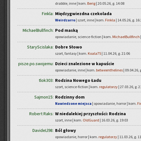
drabble, inne | kom.
Berig
| 20.05.26, g. 14:08
Finkla:
Międzygwiezdna czekolada
Weirdzarro
| szort, inne | kom.
Finkla
| 14.05.26, g. 16
MichaelBullfinch:
Pod maską
opowiadanie, science-fiction | kom.
MichaelBullfinch
StaryScislaka:
Dobre Słowo
szort, fantasy | kom.
Koala75
| 11.04.26, g. 21:06
pisze.po.swojemu:
Dzieci znalezione w kapuście
opowiadanie, inne | kom.
betweenthelines
| 09.04.26, 
tlok303:
Rodzina Nowego Ładu
szort, science-fiction | kom.
regulatorzy
| 27.03.26, g. 2
Sajmon15:
Rodzinny dom
Nawiedzone miejsca
| opowiadanie, horror | kom.
Fi
Robert Raks:
W niedalekiej przyszłości: Rodzina
szort, inne | kom.
OldGuard
| 16.03.26, g. 19:03
DavideLl98:
Ból głowy
opowiadanie, horror | kom.
regulatorzy
| 11.03.26, g. 1