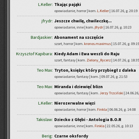
L.Keller:
Tkając pająki
opowiadanie, horror | kom.
L.Keller
| 16.07.26, g. 20:19
jfrydr:
Jeszcze chwilę, chwileczkę...
opowiadanie, inne | kom.
jfrydr
| 16.07.26, g. 10:23
Bardjaskier:
Abonament na szczęście
szort, horror | kom.
kronos.maximus
| 15.07.26, g. 09:1
Krzysztof Kapibara:
Kiedy Adam i Ewa weszli do Raju
szort, fantasy | kom.
Zielony_Rycerz
| 14.07.26, g. 18:3
Teo Max:
Tryton, księżyc który przybiegł z daleka
opowiadanie, fantasy | kom.
| 09.07.26, g. 21:53
Teo Max:
Miranda i dziewięć blizn
opowiadanie, fantasy | kom.
Jerzy Trzciński
| 24.06.26,
L.Keller:
Nierozerwalne więzi
opowiadanie, horror | kom.
Finkla
| 06.06.26, g. 14:08
Takislaw:
Dziecko z Głębi - Antologia B.O.R
opowiadanie, inne | kom.
Finkla
| 22.05.26, g. 10:13
Berig:
Czarne oksfordy