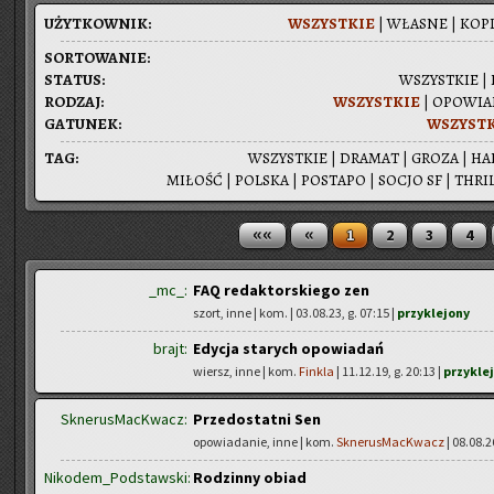
UŻYT­KOW­NIK:
WSZYST­KIE
|
WŁA­SNE
|
KOPI
SOR­TO­WA­NIE:
STA­TUS:
WSZYST­KIE
|
RO­DZAJ:
WSZYST­KIE
|
OPO­WIA­
GA­TU­NEK:
WSZYST­
TAG:
WSZYST­KIE
|
DRA­MAT
|
GROZA
|
HA
MI­ŁOŚĆ
|
POL­SKA
|
PO­STA­PO
|
SOCJO SF
|
THRIL
««
«
1
2
3
4
_mc_:
FAQ redaktorskiego zen
szort, inne | kom.
| 03.08.23, g. 07:15 |
przyklejony
brajt:
Edycja starych opowiadań
wiersz, inne | kom.
Finkla
| 11.12.19, g. 20:13 |
przykle
SknerusMacKwacz:
Przedostatni Sen
opowiadanie, inne | kom.
SknerusMacKwacz
| 08.08.2
Nikodem_Podstawski:
Rodzinny obiad