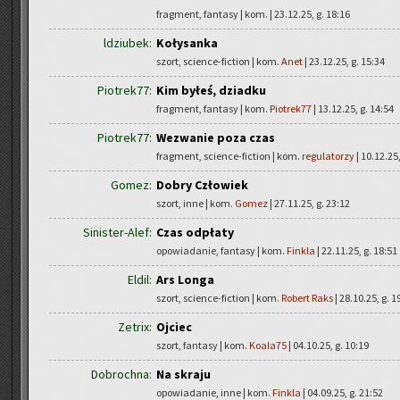
fragment, fantasy | kom.
| 23.12.25, g. 18:16
ldziubek:
Kołysanka
szort, science-fiction | kom.
Anet
| 23.12.25, g. 15:34
Piotrek77:
Kim byłeś, dziadku
fragment, fantasy | kom.
Piotrek77
| 13.12.25, g. 14:54
Piotrek77:
Wezwanie poza czas
fragment, science-fiction | kom.
regulatorzy
| 10.12.25,
Gomez:
Dobry Człowiek
szort, inne | kom.
Gomez
| 27.11.25, g. 23:12
Sinister-Alef:
Czas odpłaty
opowiadanie, fantasy | kom.
Finkla
| 22.11.25, g. 18:51
Eldil:
Ars Longa
szort, science-fiction | kom.
Robert Raks
| 28.10.25, g. 1
Zetrix:
Ojciec
szort, fantasy | kom.
Koala75
| 04.10.25, g. 10:19
Dobrochna:
Na skraju
opowiadanie, inne | kom.
Finkla
| 04.09.25, g. 21:52