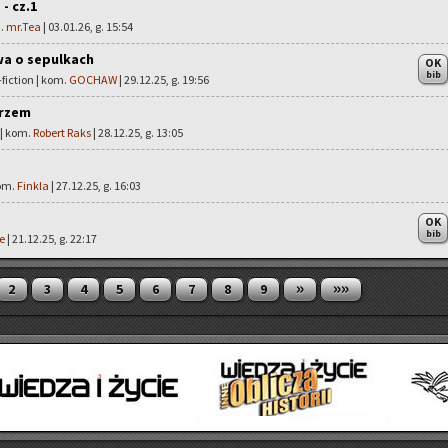
- cz.1
m.
mr.Tea
| 03.01.26, g. 15:54
wa o sepulkach
OK
bib
fiction | kom.
GOCHAW
| 29.12.25, g. 19:56
trzem
 | kom.
Robert Raks
| 28.12.25, g. 13:05
kom.
Finkla
| 27.12.25, g. 16:03
OK
bib
e
| 21.12.25, g. 22:17
»
»»
2
3
4
5
6
7
8
9