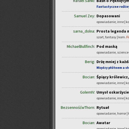
Rafael Sanki:
Baśń o Pęknięty
Fantastyczne roślin
Samuel Zey:
Dopasowani
opowiadanie, inne | 
sarna_dolna:
Prosta legenda m
szort, fantasy | kom.
F
MichaelBullfinch:
Pod maską
opowiadanie, science-
Berig:
Drżę mniej z każd
Między płótnem a s
Bocian:
Śpiący królewicz
opowiadanie, inne | 
GolemIV:
Umysł oskarżyci
opowiadanie, inne | 
BezsennośćwThorn:
Rytuał
opowiadanie, horror |
Bocian:
Awatar
opowiadanie, inne | 