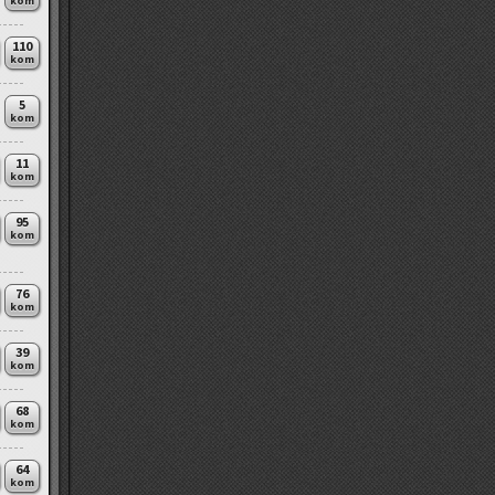
kom
110
kom
5
kom
11
kom
95
kom
76
kom
39
kom
68
kom
64
kom