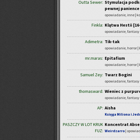
Outta Sewer:
Stymulacja podko
pewnej panience
opowiadanie, inne | 
Finkla:
Klątwa Hestii [16
opowiadanie, fantasy
Adimetra:
Tik-tak
opowiadanie, horror |
mr.maras:
Epitafium
opowiadanie, horror |
Samuel Zey:
Twarz Bogini
opowiadanie, fantasy
thomasward:
Wieniec z purpuro
opowiadanie, fantasy
AP:
Aisha
Księga Miliona i Je
PASZCZY W LOT KRUK
Koncentrat Abse
FUZ:
Weirdzarro
| opowiad