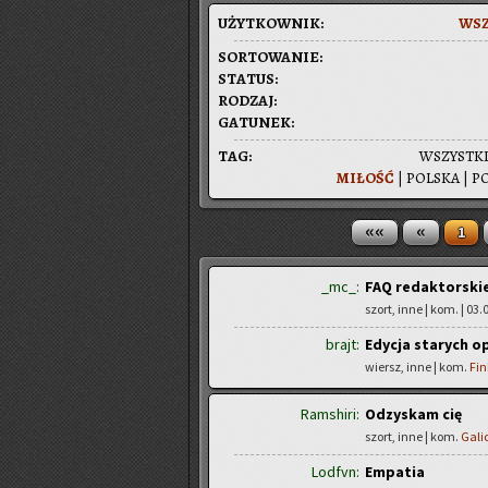
UŻYT­KOW­NIK:
WSZ
SOR­TO­WA­NIE:
STA­TUS:
RO­DZAJ:
GA­TU­NEK:
TAG:
WSZYST­K
MI­ŁOŚĆ
|
POL­SKA
|
PO
««
«
1
_mc_:
FAQ redaktorski
szort, inne | kom.
| 03.
brajt:
Edycja starych 
wiersz, inne | kom.
Fin
Ramshiri:
Odzyskam cię
szort, inne | kom.
Gali
Lodfvn:
Empatia