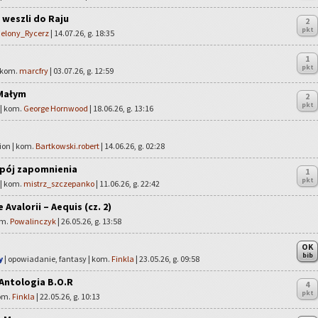
 weszli do Raju
2
pkt
ielony_Rycerz
| 14.07.26, g. 18:35
1
pkt
| kom.
marcfry
| 03.07.26, g. 12:59
Małym
2
pkt
 | kom.
George Hornwood
| 18.06.26, g. 13:16
ion | kom.
Bartkowski.robert
| 14.06.26, g. 02:28
apój zapomnienia
1
pkt
 | kom.
mistrz_szczepanko
| 11.06.26, g. 22:42
Avalorii – Aequis (cz. 2)
om.
Powalinczyk
| 26.05.26, g. 13:58
OK
bib
y
| opowiadanie, fantasy | kom.
Finkla
| 23.05.26, g. 09:58
 Antologia B.O.R
4
pkt
kom.
Finkla
| 22.05.26, g. 10:13