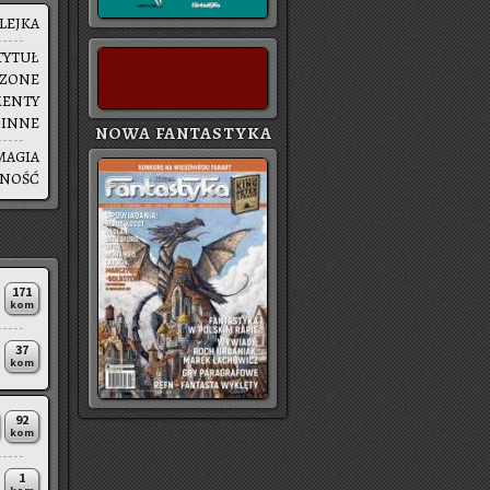
LEJ­KA
TYTUŁ
SZO­NE
MEN­TY
|
INNE
NOWA FANTASTYKA
MAGIA
SNOŚĆ
171
kom
37
kom
92
kom
1