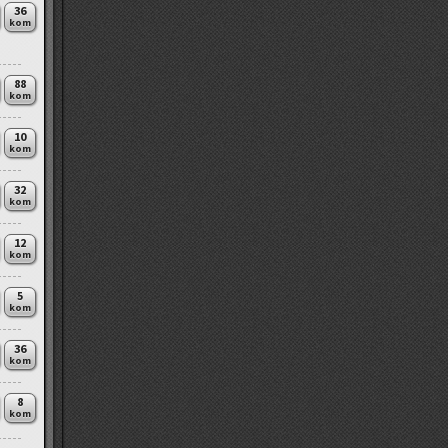
36
kom
88
kom
10
kom
32
kom
12
kom
5
kom
36
kom
8
kom