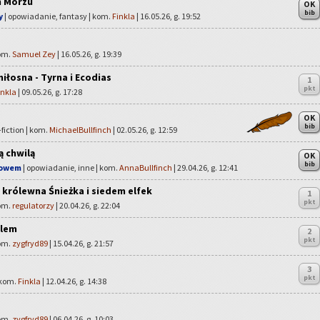
m Morzu
OK
bib
y
| opowiadanie, fantasy | kom.
Finkla
| 16.05.26, g. 19:52
kom.
Samuel Zey
| 16.05.26, g. 19:39
iłosna - Tyrna i Ecodias
1
pkt
inkla
| 09.05.26, g. 17:28
OK
bib
fiction | kom.
MichaelBullfinch
| 02.05.26, g. 12:59
ą chwilą
OK
bib
łowem
| opowiadanie, inne | kom.
AnnaBullfinch
| 29.04.26, g. 12:41
, królewna Śnieżka i siedem elfek
1
pkt
kom.
regulatorzy
| 20.04.26, g. 22:04
elem
2
pkt
kom.
zygfryd89
| 15.04.26, g. 21:57
3
pkt
 kom.
Finkla
| 12.04.26, g. 14:38
kom.
zygfryd89
| 06.04.26, g. 10:03