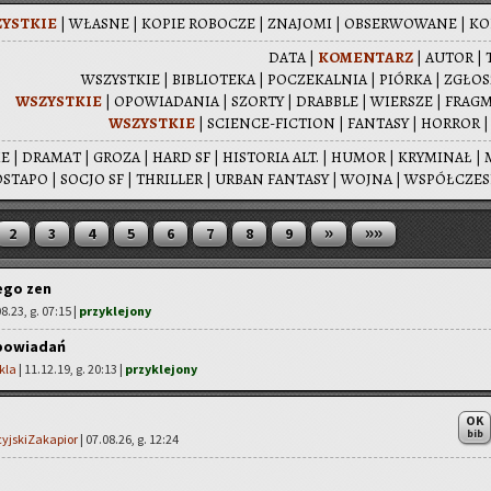
YST­KIE
|
WŁA­SNE
|
KOPIE RO­BO­CZE
|
ZNA­JO­MI
|
OB­SER­WO­WA­NE
|
KO­
DATA
|
KO­MEN­TARZ
|
AUTOR
|
WSZYST­KIE
|
BI­BLIO­TE­KA
|
PO­CZE­KAL­NIA
|
PIÓR­KA
|
ZGŁO­
WSZYST­KIE
|
OPO­WIA­DA­NIA
|
SZOR­TY
|
DRAB­BLE
|
WIER­SZE
|
FRAG­
WSZYST­KIE
|
SCIEN­CE-FIC­TION
|
FAN­TA­SY
|
HOR­ROR
IE
|
DRA­MAT
|
GROZA
|
HARD SF
|
HI­STO­RIA ALT.
|
HUMOR
|
KRY­MI­NAŁ
|
­STA­PO
|
SOCJO SF
|
THRIL­LER
|
URBAN FAN­TA­SY
|
WOJNA
|
WSPÓŁ­CZE­
»
»»
2
3
4
5
6
7
8
9
ego zen
08.23, g. 07:15 |
przyklejony
opowiadań
kla
| 11.12.19, g. 20:13 |
przyklejony
OK
bib
cyjskiZakapior
| 07.08.26, g. 12:24