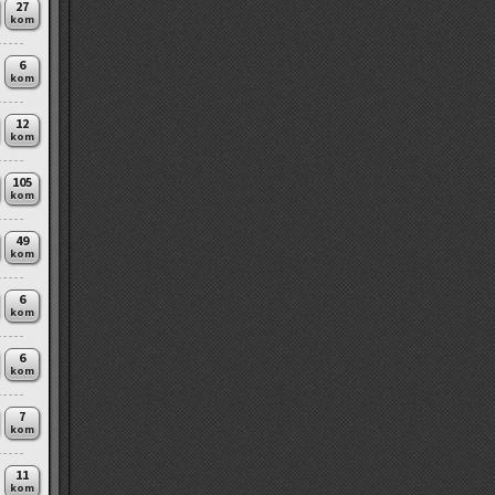
27
kom
6
kom
12
kom
105
kom
49
kom
6
kom
6
kom
7
kom
11
kom