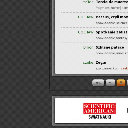
mr.Tea:
Tercio de muerte 
fragment, horror | ko
GOCHAW:
Passus, czyli mo
opowiadanie, science-
GOCHAW:
Spotkanie z Mis
opowiadanie, fantasy
Dillion:
Szklane pałace
opowiadanie, inne | 
czeke:
Zegar
szort, inne | kom.
czek
««
«
1