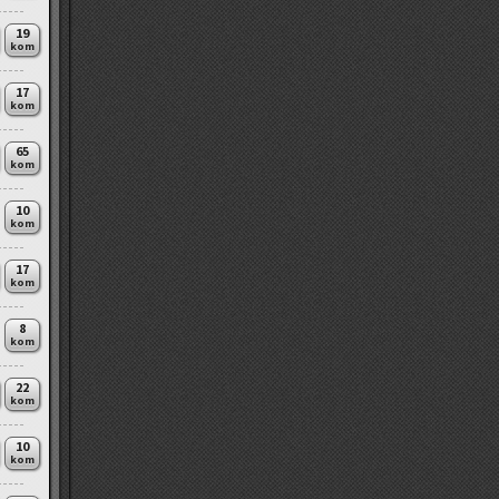
19
kom
17
kom
65
kom
10
kom
17
kom
8
kom
22
kom
10
kom