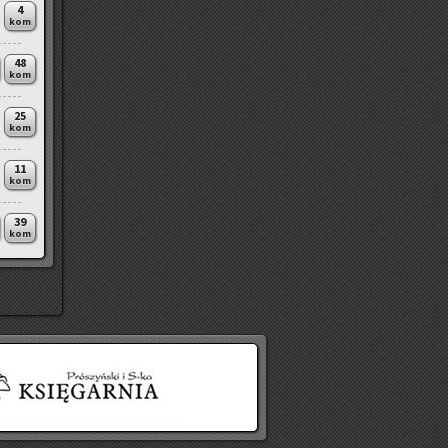
4
kom
48
kom
25
kom
11
kom
39
kom