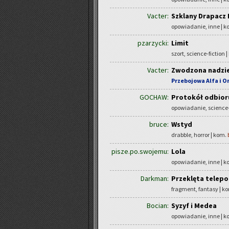
Vacter:
Szklany Drapacz 
opowiadanie, inne | 
pzarzycki:
Limit
szort, science-fiction 
Vacter:
Zwodzona nadzie
Przebojowa Alfa i 
GOCHAW:
Protokół odbior
opowiadanie, science-
bruce:
Wstyd
drabble, horror | kom.
pisze.po.swojemu:
Lola
opowiadanie, inne | 
Darkman:
Przeklęta telepor
fragment, fantasy | k
Bocian:
Syzyf i Medea
opowiadanie, inne | 