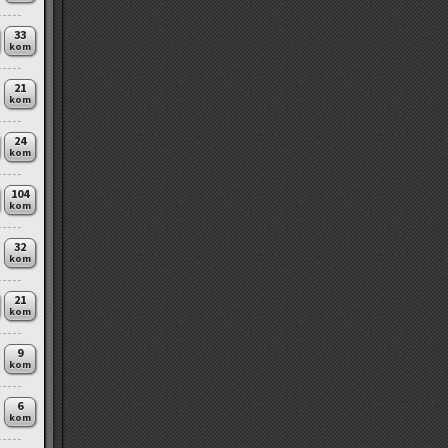
33
kom
21
kom
24
kom
104
kom
32
kom
21
kom
9
kom
6
kom