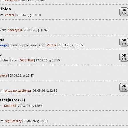
Libido
OK
bib
kom.
Vacter
| 01.04.26, g. 13:18
| kom.
pzarzycki
| 26.03.26, g. 16:46
ja
OK
bib
Omega
| opowiadanie, inne | kom.
Vacter
| 17.03.26, g. 19:15
u
OK
bib
fiction | kom.
GOCHAW
| 17.03.26, g. 18:55
bruce
| 09.03.26, g. 15:47
OK
bib
kom.
pisze.po.swojemu
| 05.03.26, g. 22:38
tacja (roz. 1)
om.
Koala75
| 22.02.26, g. 18:36
kom.
regulatorzy
| 09.02.26, g. 14:01