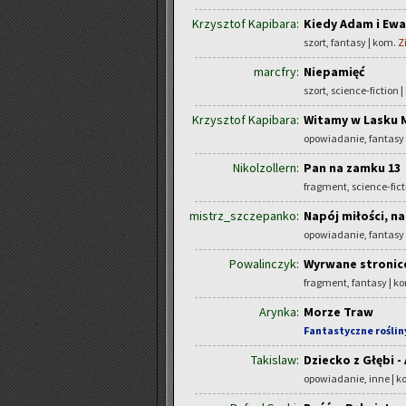
Krzysztof Kapibara:
Kiedy Adam i Ewa
szort, fantasy | kom.
Z
marcfry:
Niepamięć
szort, science-fiction 
Krzysztof Kapibara:
Witamy w Lasku 
opowiadanie, fantasy
Nikolzollern:
Pan na zamku 13
fragment, science-fict
mistrz_szczepanko:
Napój miłości, n
opowiadanie, fantasy
Powalinczyk:
Wyrwane stronice 
fragment, fantasy | k
Arynka:
Morze Traw
Fantastyczne roślin
Takislaw:
Dziecko z Głębi -
opowiadanie, inne | 