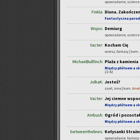
opowiadanie, science-
Finkla:
Diuna. Zakończen
Fantastyczna parod
Wojos:
Demiurg
opowiadanie, science-
Vacter:
Kocham Cię
wiersz, fantasy | kom.
MichaelBullfinch:
Plaża z kamienia
Między płótnem a s
22:42
JolkaK:
Jesteś?
szort, inne | kom.
Anet
Vacter:
Jej ciemne wspo
Między płótnem a s
Ambush:
Ogród i pozosta
Między płótnem a s
betweenthelines:
Kołysanki Strażn
opowiadanie, fantasy