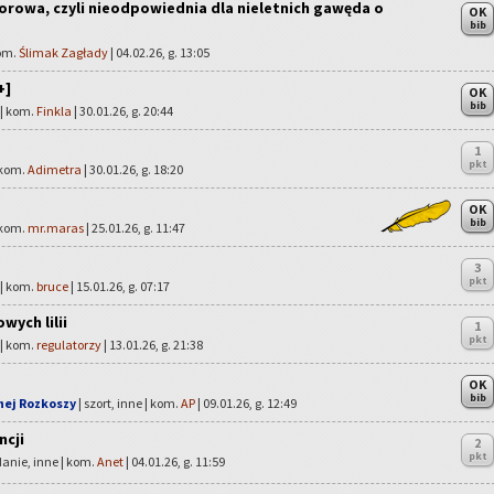
rowa, czyli nieodpowiednia dla nieletnich gawęda o
OK
bib
kom.
Ślimak Zagłady
| 04.02.26, g. 13:05
+]
OK
bib
 | kom.
Finkla
| 30.01.26, g. 20:44
1
pkt
 kom.
Adimetra
| 30.01.26, g. 18:20
OK
bib
 kom.
mr.maras
| 25.01.26, g. 11:47
3
pkt
 | kom.
bruce
| 15.01.26, g. 07:17
wych lilii
1
pkt
 | kom.
regulatorzy
| 13.01.26, g. 21:38
OK
bib
dnej Rozkoszy
| szort, inne | kom.
AP
| 09.01.26, g. 12:49
ncji
2
pkt
anie, inne | kom.
Anet
| 04.01.26, g. 11:59