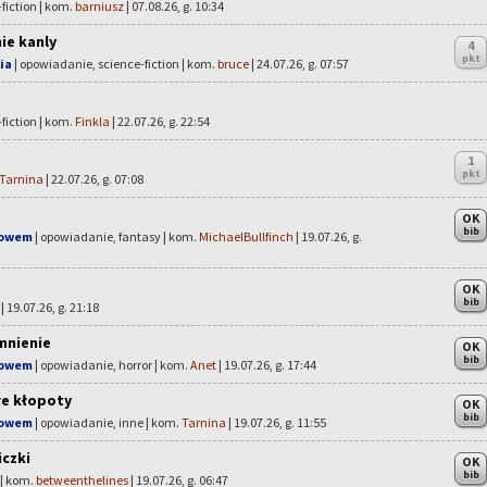
fiction | kom.
barniusz
| 07.08.26, g. 10:34
ie kanly
4
pkt
ia
| opowiadanie, science-fiction | kom.
bruce
| 24.07.26, g. 07:57
fiction | kom.
Finkla
| 22.07.26, g. 22:54
1
pkt
Tarnina
| 22.07.26, g. 07:08
OK
bib
łowem
| opowiadanie, fantasy | kom.
MichaelBullfinch
| 19.07.26, g.
OK
bib
| 19.07.26, g. 21:18
mnienie
OK
bib
łowem
| opowiadanie, horror | kom.
Anet
| 19.07.26, g. 17:44
łe kłopoty
OK
bib
łowem
| opowiadanie, inne | kom.
Tarnina
| 19.07.26, g. 11:55
iczki
OK
bib
 | kom.
betweenthelines
| 19.07.26, g. 06:47