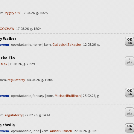
kom.
zygfryd89
| 17.03.26, g. 20:25
GOCHAW
| 17.03.26, g. 18:24
ry Walker
OK
bib
łowem
| opowiadanie, horror | kom.
GalicyjskiZakapior
| 12.03.26, g.
zka Zło
1
pkt
o Max
| 11.03.26, g. 20:29
 kom.
regulatorzy
| 04.03.26, g. 19:04
OK
bib
łowem
| opowiadanie, fantasy | kom.
MichaelBullfinch
| 25.02.26, g.
2
pkt
kom.
regulatorzy
| 22.02.26, g. 14:44
ą chwilą
OK
bib
łowem
| opowiadanie, inne | kom.
AnnaBullfinch
| 22.02.26, g. 00:13