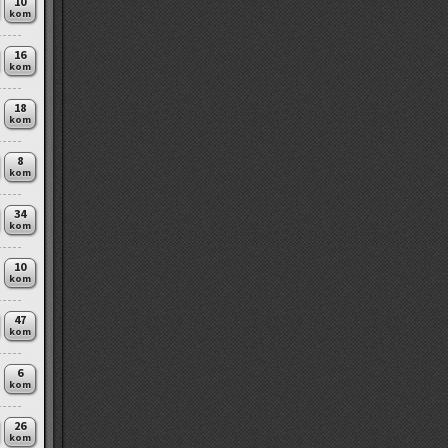
10
kom
16
kom
18
kom
8
kom
34
kom
10
kom
47
kom
6
kom
26
kom