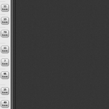
11
kom
13
kom
70
kom
11
kom
7
kom
95
kom
15
kom
49
kom