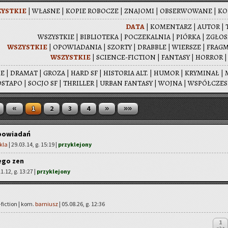
YST­KIE
|
WŁA­SNE
|
KOPIE RO­BO­CZE
|
ZNA­JO­MI
|
OB­SER­WO­WA­NE
|
KO­
DATA
|
KO­MEN­TARZ
|
AUTOR
|
WSZYST­KIE
|
BI­BLIO­TE­KA
|
PO­CZE­KAL­NIA
|
PIÓR­KA
|
ZGŁO­
WSZYST­KIE
|
OPO­WIA­DA­NIA
|
SZOR­TY
|
DRAB­BLE
|
WIER­SZE
|
FRAG­
WSZYST­KIE
|
SCIEN­CE-FIC­TION
|
FAN­TA­SY
|
HOR­ROR
IE
|
DRA­MAT
|
GROZA
|
HARD SF
|
HI­STO­RIA ALT.
|
HUMOR
|
KRY­MI­NAŁ
|
­STA­PO
|
SOCJO SF
|
THRIL­LER
|
URBAN FAN­TA­SY
|
WOJNA
|
WSPÓŁ­CZE­
«
»
»»
1
2
3
4
opowiadań
kla
| 29.03.14, g. 15:19 |
przyklejony
ego zen
11.12, g. 13:27 |
przyklejony
fiction | kom.
barniusz
| 05.08.26, g. 12:36
1