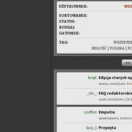
UŻYT­KOW­NIK:
WSZ
SOR­TO­WA­NIE:
STA­TUS:
RO­DZAJ:
GA­TU­NEK:
TAG:
WSZYST­K
MI­ŁOŚĆ
|
POL­SKA
|
PO
««
brajt:
Edycja starych 
wiersz, inne | kom.
Fin
_mc_:
FAQ redaktorski
szort, inne | kom.
| 16.
Lodfvn:
Empatia
opowiadanie, science-
lucy_l:
Przynęta