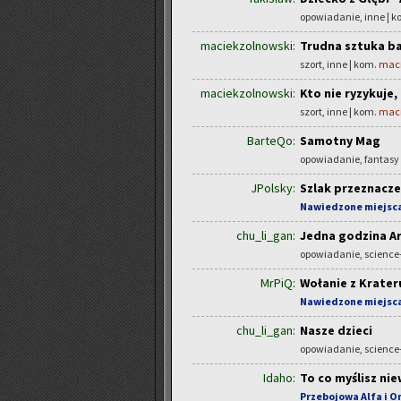
opowiadanie, inne | 
maciekzolnowski:
Trudna sztuka b
szort, inne | kom.
maci
maciekzolnowski:
Kto nie ryzykuje, 
szort, inne | kom.
maci
BarteQo:
Samotny Mag
opowiadanie, fantasy
JPolsky:
Szlak przeznacze
Nawiedzone miejsc
chu_li_gan:
Jedna godzina A
opowiadanie, science-
MrPiQ:
Wołanie z Krater
Nawiedzone miejsc
chu_li_gan:
Nasze dzieci
opowiadanie, science-
Idaho:
To co myślisz nie
Przebojowa Alfa i 