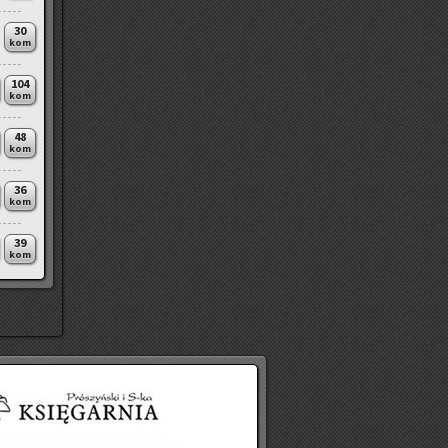
30
kom
104
kom
48
kom
36
kom
39
kom