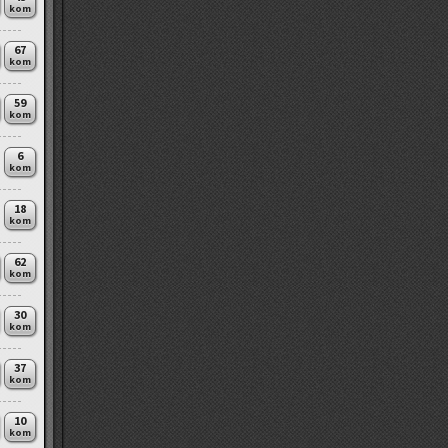
kom
67
kom
59
kom
6
kom
18
kom
62
kom
30
kom
37
kom
10
kom