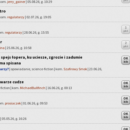
pkt
 kom.
jerry_gainer
| 05.08.26, g. 10:29
tro
 kom.
regulatorzy
| 02.07.26, g. 19:05
1
pkt
kom.
regulatorzy
| 28.06.26, g. 15:55
tr
2
pkt
ina
| 25.06.26, g. 10:58
 spejs łopera, ku uciesze, zgrozie i zadumie
OK
bib
ima spisana
warzy?
| opowiadanie, science-fiction | kom.
Szafirowy Smok
| 23.06.26,
twarze cudze
OK
bib
fiction | kom.
MichaelBullfinch
| 16.06.26, g. 00:13
OK
bib
kom.
prosiaczek
| 01.06.26, g. 09:53
OK
bib
| 05.05.26, g. 16:26
OK