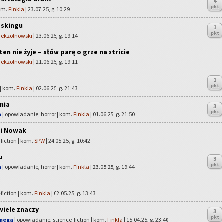
4
pkt
kom.
Finkla
| 23.07.25, g. 10:29
askingu
1
pkt
ekzolnowski
| 23.06.25, g. 19:14
ten nie żyje – słów parę o grze na stricie
ekzolnowski
| 21.06.25, g. 19:11
1
pkt
 | kom.
Finkla
| 02.06.25, g. 21:43
nia
3
pkt
a
| opowiadanie, horror | kom.
Finkla
| 01.06.25, g. 21:50
ri Nowak
fiction | kom.
SPW
| 24.05.25, g. 10:42
u
3
pkt
a
| opowiadanie, horror | kom.
Finkla
| 23.05.25, g. 19:44
fiction | kom.
Finkla
| 02.05.25, g. 13:43
wiele znaczy
3
pkt
Omega
| opowiadanie, science-fiction | kom.
Finkla
| 15.04.25, g. 23:40