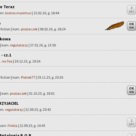
ie Teraz
3
pkt
kom.
kronos.maximus
| 15.02.26, g. 18:44
A
OK
bib
fiction | kom.
prosiaczek
| 08.02.26, g. 18:24
tkowa
 | kom.
regulatorzy
| 27.01.26, g. 13:50
- cz.1
m.
mr.Tea
| 29.12.25, g. 19:34
fiction | kom.
Piotrek77
| 29.11.25, g. 20:26
OK
bib
 | kom.
prosiaczek
| 01.10.25, g. 18:01
RZYJACIEL
kom.
regulatorzy
| 22.09.25, g. 20:42
2
pkt
 kom.
Finkla
| 22.09.25, g. 14:43
 Antologia B.O.R