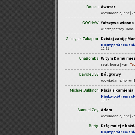
Bocian:
Awatar
opowiadanie, inne | 
GOCHAW:
fałszywa wiosna
wiersz, fantasy | kom.
GalicyjskiZakapior:
Dzisiaj zabiję Ma
Między płótnem a s
12:51
UnaBomba:
W tym Domu mies
szort, horror | kom.
Te
DavideLl98:
Ból głowy
opowiadanie, horror |
MichaelBullfinch:
Plaża z kamienia
Między płótnem a s
13:37
Samuel Zey:
Adam
opowiadanie, inne | 
Berig:
Drżę mniej z każd
Między płótnem a s