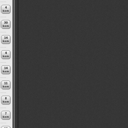
4
kom
30
kom
14
kom
4
kom
14
kom
11
kom
8
kom
7
kom