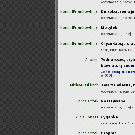
opowiadanie, horror |
NomadFromNowhere:
Do zobaczenia ju
opowiadanie, horror |
NomadFromNowhere:
Motylek
opowiadanie, inne | 
NomadFromNowhere:
Chyżo łapiąc wia
szort, inne | kom.
Tarn
Anonim:
Yednorożec, czyli
klawiaturą anon
Ze śmiercią im do t
g. 00:01
MichaelBullfinch:
Twarze własne, 
opowiadanie, science-
prosiaczek:
Pozszywane
opowiadanie, inne | 
Alicja Jonasz:
Cyganka
szort, inne | kom.
Anet
prosiaczek:
Pragma