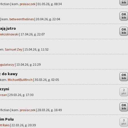
bib
fiction | kom.
prosiaczek
| 01.05.26, g. 08:34
OK
bib
 | kom.
betweenthelines
| 20.04.26, g. 22:04
ają jutro
OK
bib
ekzolnowski
| 17.04.26, g. 22:07
kom.
Samuel Zey
| 15.04.26, g. 11:52
egulatorzy
| 13.04.26, g. 21:29
t do kawy
OK
bib
| kom.
MichaelBullfinch
| 30.03.26, g. 02:05
czyni
2
pkt
rzan
| 29.03.26, g. 17:30
OK
bib
fiction | kom.
prosiaczek
| 28.03.26, g. 16:49
im Polu
3
pkt
rt Raks
| 22.03.26, g. 20:39