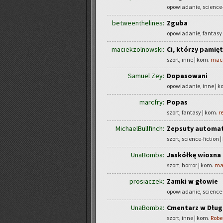
opowiadanie, science-
betweenthelines:
Zguba
opowiadanie, fantasy
maciekzolnowski:
Ci, którzy pamięt
szort, inne | kom.
maci
Samuel Zey:
Dopasowani
opowiadanie, inne | 
marcfry:
Popas
szort, fantasy | kom.
r
MichaelBullfinch:
Zepsuty automa
szort, science-fiction 
UnaBomba:
Jaskółkę wiosna 
szort, horror | kom.
ma
prosiaczek:
Zamki w głowie
opowiadanie, science-
UnaBomba:
Cmentarz w Dług
szort, inne | kom.
Robe