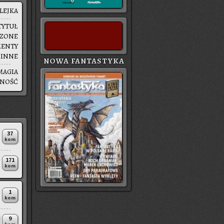
LEJ­KA
TYTUŁ
SZO­NE
MEN­TY
|
INNE
NOWA FANTASTYKA
MAGIA
SNOŚĆ
37
kom
171
kom
1
kom
9