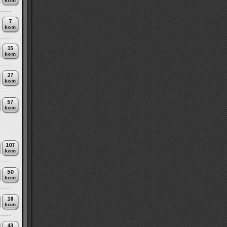
kom
7
kom
15
kom
27
kom
57
kom
107
kom
50
kom
18
kom
43