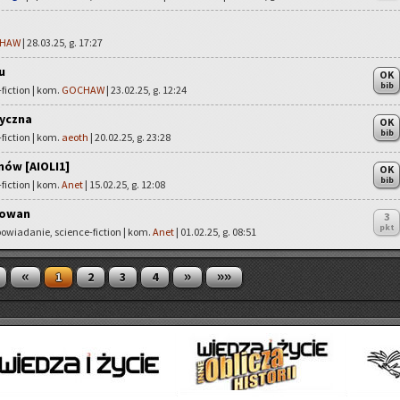
HAW
| 28.03.25, g. 17:27
u
OK
bib
fiction | kom.
GOCHAW
| 23.02.25, g. 12:24
zyczna
OK
bib
fiction | kom.
aeoth
| 20.02.25, g. 23:28
mów [AIOLI1]
OK
bib
fiction | kom.
Anet
| 15.02.25, g. 12:08
Rowan
3
pkt
powiadanie, science-fiction | kom.
Anet
| 01.02.25, g. 08:51
«
»
»»
1
2
3
4