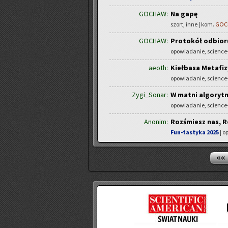
GOCHAW:
Na gapę
szort, inne | kom.
GOC
GOCHAW:
Protokół odbior
opowiadanie, science-
aeoth:
Kiełbasa Metafi
opowiadanie, science-
Zygi_Sonar:
W matni algoryt
opowiadanie, science-
Anonim:
Rozśmiesz nas, 
Fun-tastyka 2025
| o
««