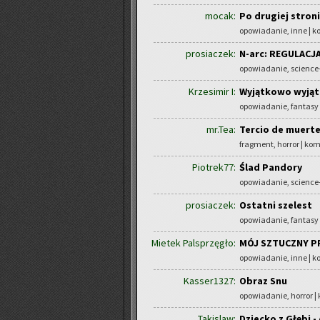
mocak:
Po drugiej stron
opowiadanie, inne | 
prosiaczek:
N-arc: REGULACJ
opowiadanie, science-
Krzesimir I:
Wyjątkowo wyją
opowiadanie, fantasy
mr.Tea:
Tercio de muerte 
fragment, horror | ko
Piotrek77:
Ślad Pandory
opowiadanie, science-
prosiaczek:
Ostatni szelest
opowiadanie, fantasy
Mietek Palsprzęgło:
MÓJ SZTUCZNY P
opowiadanie, inne | 
Kasser1327:
Obraz Snu
opowiadanie, horror |
Takislaw:
Dziecko z Głębi -